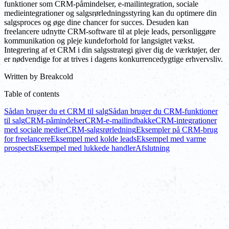
funktioner som CRM-påmindelser, e-mailintegration, sociale
medieintegrationer og salgsrørledningsstyring kan du optimere din
salgsproces og øge dine chancer for succes. Desuden kan
freelancere udnytte CRM-software til at pleje leads, personliggøre
kommunikation og pleje kundeforhold for langsigtet vækst.
Integrering af et CRM i din salgsstrategi giver dig de værktøjer, der
er nødvendige for at trives i dagens konkurrencedygtige erhvervsliv.
Written by
Breakcold
Table of contents
Sådan bruger du et CRM til salg
Sådan bruger du CRM-funktioner
til salg
CRM-påmindelser
CRM-e-mailindbakke
CRM-integrationer
med sociale medier
CRM-salgsrørledning
Eksempler på CRM-brug
for freelancere
Eksempel med kolde leads
Eksempel med varme
prospects
Eksempel med lukkede handler
Afslutning