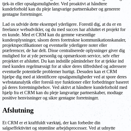
tjek-in eller opsalgsmuligheder. Ved proaktivt at håndtere
kundeforhold kan du pleje langvarige partnerskaber og generere
gentagne forretninger.
Lad os udvide dette eksempel yderligere. Forestil dig, at du er en
freelance webudvikler, og du med succes har afsluttet et projekt for
en kunde. Med et CRM kan du gemme væsentlige
kundeoplysninger, såsom deres foretrukne kommunikationskanaler,
projektspecifikationer og eventuelle yderligere noter eller
præferencer, de har delt. Disse centraliserede oplysninger giver dig
mulighed for at yde personlig og opmærksom service, selv efter
projektet er afsluttet. Du kan indstille påmindelser for at tjekke ind
med kunden regelmæssigt for at sikre deres tilfredshed og adressere
eventuelle potentielle problemer hurtigt. Desuden kan et CRM
hjælpe dig med at identificere opsalgsmuligheder ved at spore deres
webstatanalytik eller foreslå nye funktioner eller forbedringer baseret
på deres forretningsbehov. Ved aktivt at håndtere kundeforhold med
hjælp fra et CRM kan du pleje langvarige partnerskaber, modtage
positive henvisninger og sikre gentagne forretninger.
Afslutning
Et CRM er et kraftfuldt værktøj, der kan forbedre din
salgseffektivitet og strømline arbejdsprocesser. Ved at udnytte