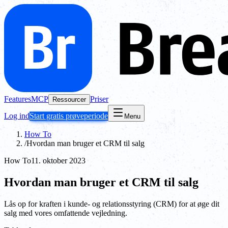
Features
MCP
Priser
Ressourcer
Log ind
Start gratis prøveperiode
Menu
How To
/
Hvordan man bruger et CRM til salg
How To
11. oktober 2023
Hvordan man bruger et CRM til salg
Lås op for kraften i kunde- og relationsstyring (CRM) for at øge dit
salg med vores omfattende vejledning.