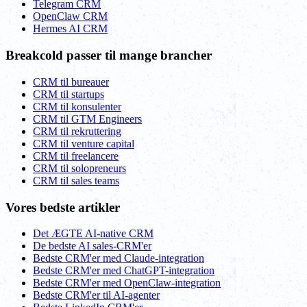
Telegram CRM
OpenClaw CRM
Hermes AI CRM
Breakcold passer til mange brancher
CRM til bureauer
CRM til startups
CRM til konsulenter
CRM til GTM Engineers
CRM til rekruttering
CRM til venture capital
CRM til freelancere
CRM til solopreneurs
CRM til sales teams
Vores bedste artikler
Det ÆGTE AI-native CRM
De bedste AI sales-CRM'er
Bedste CRM'er med Claude-integration
Bedste CRM'er med ChatGPT-integration
Bedste CRM'er med OpenClaw-integration
Bedste CRM'er til AI-agenter