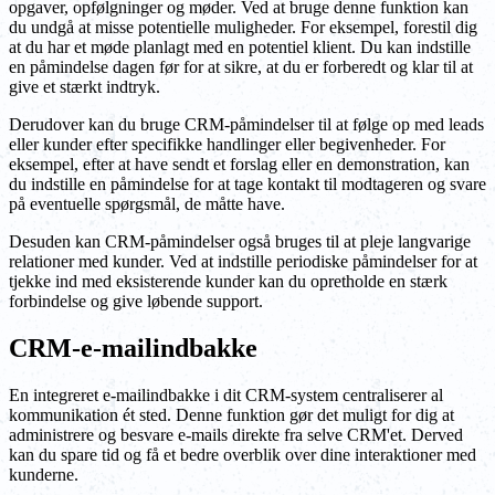
opgaver, opfølgninger og møder. Ved at bruge denne funktion kan
du undgå at misse potentielle muligheder. For eksempel, forestil dig
at du har et møde planlagt med en potentiel klient. Du kan indstille
en påmindelse dagen før for at sikre, at du er forberedt og klar til at
give et stærkt indtryk.
Derudover kan du bruge CRM-påmindelser til at følge op med leads
eller kunder efter specifikke handlinger eller begivenheder. For
eksempel, efter at have sendt et forslag eller en demonstration, kan
du indstille en påmindelse for at tage kontakt til modtageren og svare
på eventuelle spørgsmål, de måtte have.
Desuden kan CRM-påmindelser også bruges til at pleje langvarige
relationer med kunder. Ved at indstille periodiske påmindelser for at
tjekke ind med eksisterende kunder kan du opretholde en stærk
forbindelse og give løbende support.
CRM-e-mailindbakke
En integreret e-mailindbakke i dit CRM-system centraliserer al
kommunikation ét sted. Denne funktion gør det muligt for dig at
administrere og besvare e-mails direkte fra selve CRM'et. Derved
kan du spare tid og få et bedre overblik over dine interaktioner med
kunderne.