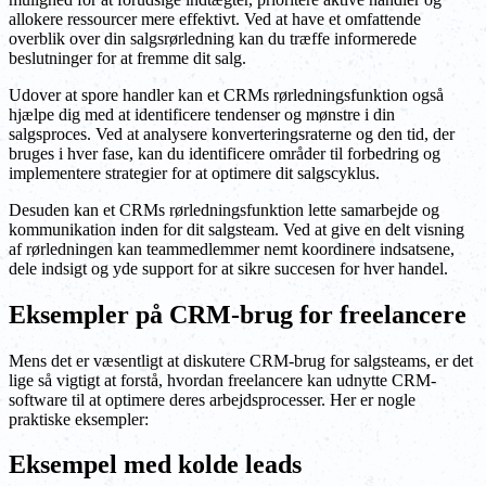
allokere ressourcer mere effektivt. Ved at have et omfattende
overblik over din salgsrørledning kan du træffe informerede
beslutninger for at fremme dit salg.
Udover at spore handler kan et CRMs rørledningsfunktion også
hjælpe dig med at identificere tendenser og mønstre i din
salgsproces. Ved at analysere konverteringsraterne og den tid, der
bruges i hver fase, kan du identificere områder til forbedring og
implementere strategier for at optimere dit salgscyklus.
Desuden kan et CRMs rørledningsfunktion lette samarbejde og
kommunikation inden for dit salgsteam. Ved at give en delt visning
af rørledningen kan teammedlemmer nemt koordinere indsatsene,
dele indsigt og yde support for at sikre succesen for hver handel.
Eksempler på CRM-brug for freelancere
Mens det er væsentligt at diskutere CRM-brug for salgsteams, er det
lige så vigtigt at forstå, hvordan freelancere kan udnytte CRM-
software til at optimere deres arbejdsprocesser. Her er nogle
praktiske eksempler:
Eksempel med kolde leads