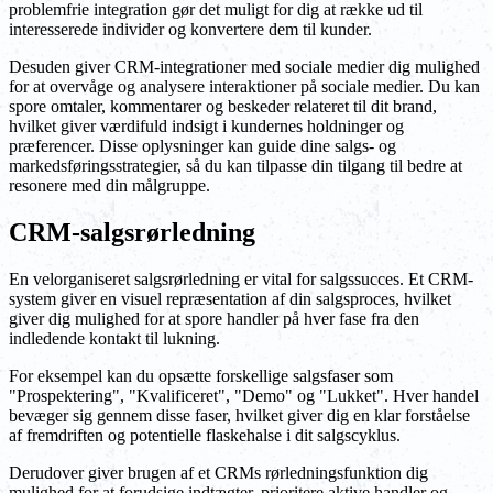
problemfrie integration gør det muligt for dig at række ud til
interesserede individer og konvertere dem til kunder.
Desuden giver CRM-integrationer med sociale medier dig mulighed
for at overvåge og analysere interaktioner på sociale medier. Du kan
spore omtaler, kommentarer og beskeder relateret til dit brand,
hvilket giver værdifuld indsigt i kundernes holdninger og
præferencer. Disse oplysninger kan guide dine salgs- og
markedsføringsstrategier, så du kan tilpasse din tilgang til bedre at
resonere med din målgruppe.
CRM-salgsrørledning
En velorganiseret salgsrørledning er vital for salgssucces. Et CRM-
system giver en visuel repræsentation af din salgsproces, hvilket
giver dig mulighed for at spore handler på hver fase fra den
indledende kontakt til lukning.
For eksempel kan du opsætte forskellige salgsfaser som
"Prospektering", "Kvalificeret", "Demo" og "Lukket". Hver handel
bevæger sig gennem disse faser, hvilket giver dig en klar forståelse
af fremdriften og potentielle flaskehalse i dit salgscyklus.
Derudover giver brugen af et CRMs rørledningsfunktion dig
mulighed for at forudsige indtægter, prioritere aktive handler og