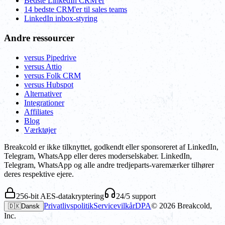
Bedste LinkedIn CRM'er
14 bedste CRM'er til sales teams
LinkedIn inbox-styring
Andre ressourcer
versus Pipedrive
versus Attio
versus Folk CRM
versus Hubspot
Alternativer
Integrationer
Affiliates
Blog
Værktøjer
Breakcold er ikke tilknyttet, godkendt eller sponsoreret af LinkedIn,
Telegram, WhatsApp eller deres moderselskaber. LinkedIn,
Telegram, WhatsApp og alle andre tredjeparts-varemærker tilhører
deres respektive ejere.
256-bit AES-datakryptering
24/5 support
Privatlivspolitik
Servicevilkår
DPA
©
2026
Breakcold,
🇩🇰
Dansk
Inc.