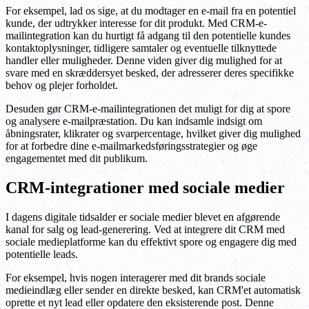
For eksempel, lad os sige, at du modtager en e-mail fra en potentiel
kunde, der udtrykker interesse for dit produkt. Med CRM-e-
mailintegration kan du hurtigt få adgang til den potentielle kundes
kontaktoplysninger, tidligere samtaler og eventuelle tilknyttede
handler eller muligheder. Denne viden giver dig mulighed for at
svare med en skræddersyet besked, der adresserer deres specifikke
behov og plejer forholdet.
Desuden gør CRM-e-mailintegrationen det muligt for dig at spore
og analysere e-mailpræstation. Du kan indsamle indsigt om
åbningsrater, klikrater og svarpercentage, hvilket giver dig mulighed
for at forbedre dine e-mailmarkedsføringsstrategier og øge
engagementet med dit publikum.
CRM-integrationer med sociale medier
I dagens digitale tidsalder er sociale medier blevet en afgørende
kanal for salg og lead-generering. Ved at integrere dit CRM med
sociale medieplatforme kan du effektivt spore og engagere dig med
potentielle leads.
For eksempel, hvis nogen interagerer med dit brands sociale
medieindlæg eller sender en direkte besked, kan CRM'et automatisk
oprette et nyt lead eller opdatere den eksisterende post. Denne