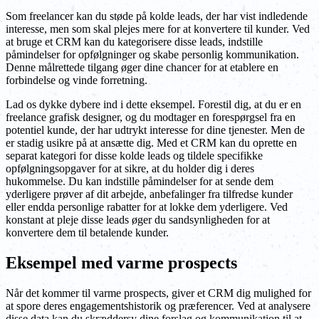
Som freelancer kan du støde på kolde leads, der har vist indledende
interesse, men som skal plejes mere for at konvertere til kunder. Ved
at bruge et CRM kan du kategorisere disse leads, indstille
påmindelser for opfølgninger og skabe personlig kommunikation.
Denne målrettede tilgang øger dine chancer for at etablere en
forbindelse og vinde forretning.
Lad os dykke dybere ind i dette eksempel. Forestil dig, at du er en
freelance grafisk designer, og du modtager en forespørgsel fra en
potentiel kunde, der har udtrykt interesse for dine tjenester. Men de
er stadig usikre på at ansætte dig. Med et CRM kan du oprette en
separat kategori for disse kolde leads og tildele specifikke
opfølgningsopgaver for at sikre, at du holder dig i deres
hukommelse. Du kan indstille påmindelser for at sende dem
yderligere prøver af dit arbejde, anbefalinger fra tilfredse kunder
eller endda personlige rabatter for at lokke dem yderligere. Ved
konstant at pleje disse leads øger du sandsynligheden for at
konvertere dem til betalende kunder.
Eksempel med varme prospects
Når det kommer til varme prospects, giver et CRM dig mulighed for
at spore deres engagementshistorik og præferencer. Ved at analysere
disse data kan du skræddersy dine forslag og kommunikation til at