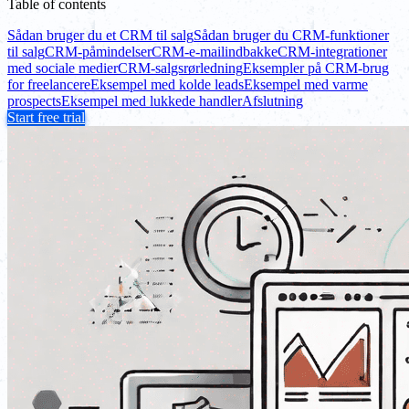
Table of contents
Sådan bruger du et CRM til salg
Sådan bruger du CRM-funktioner
til salg
CRM-påmindelser
CRM-e-mailindbakke
CRM-integrationer
med sociale medier
CRM-salgsrørledning
Eksempler på CRM-brug
for freelancere
Eksempel med kolde leads
Eksempel med varme
prospects
Eksempel med lukkede handler
Afslutning
Start free trial