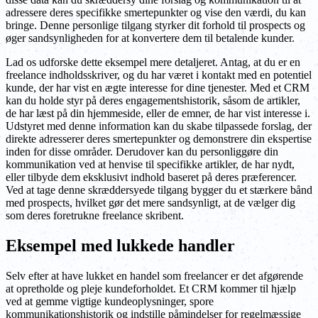
adressere deres specifikke smertepunkter og vise den værdi, du kan
bringe. Denne personlige tilgang styrker dit forhold til prospects og
øger sandsynligheden for at konvertere dem til betalende kunder.
Lad os udforske dette eksempel mere detaljeret. Antag, at du er en
freelance indholdsskriver, og du har været i kontakt med en potentiel
kunde, der har vist en ægte interesse for dine tjenester. Med et CRM
kan du holde styr på deres engagementshistorik, såsom de artikler,
de har læst på din hjemmeside, eller de emner, de har vist interesse i.
Udstyret med denne information kan du skabe tilpassede forslag, der
direkte adresserer deres smertepunkter og demonstrere din ekspertise
inden for disse områder. Derudover kan du personliggøre din
kommunikation ved at henvise til specifikke artikler, de har nydt,
eller tilbyde dem eksklusivt indhold baseret på deres præferencer.
Ved at tage denne skræddersyede tilgang bygger du et stærkere bånd
med prospects, hvilket gør det mere sandsynligt, at de vælger dig
som deres foretrukne freelance skribent.
Eksempel med lukkede handler
Selv efter at have lukket en handel som freelancer er det afgørende
at opretholde og pleje kundeforholdet. Et CRM kommer til hjælp
ved at gemme vigtige kundeoplysninger, spore
kommunikationshistorik og indstille påmindelser for regelmæssige