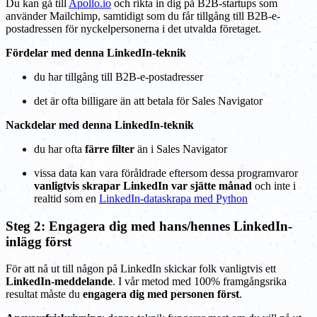
Du kan gå till
Apollo.io
och rikta in dig på B2B-startups som
använder Mailchimp, samtidigt som du får tillgång till B2B-e-
postadressen för nyckelpersonerna i det utvalda företaget.
Fördelar med denna LinkedIn-teknik
du har tillgång till B2B-e-postadresser
det är ofta billigare än att betala för Sales Navigator
Nackdelar med denna LinkedIn-teknik
du har ofta
färre filter
än i Sales Navigator
vissa data kan vara föråldrade eftersom dessa programvaror
vanligtvis skrapar LinkedIn var sjätte månad
och inte i
realtid som en
LinkedIn-dataskrapa med Python
Steg 2: Engagera dig med hans/hennes LinkedIn-
inlägg först
För att nå ut till någon på LinkedIn skickar folk vanligtvis ett
LinkedIn-meddelande
. I vår metod med 100% framgångsrika
resultat måste du
engagera dig med personen först
.