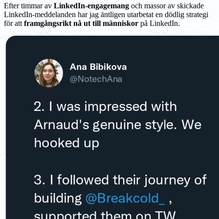
Efter timmar av
LinkedIn-engagemang
och massor av skickade
LinkedIn-meddelanden har jag äntligen utarbetat en dödlig strategi
för att
framgångsrikt nå ut till människor
på LinkedIn.