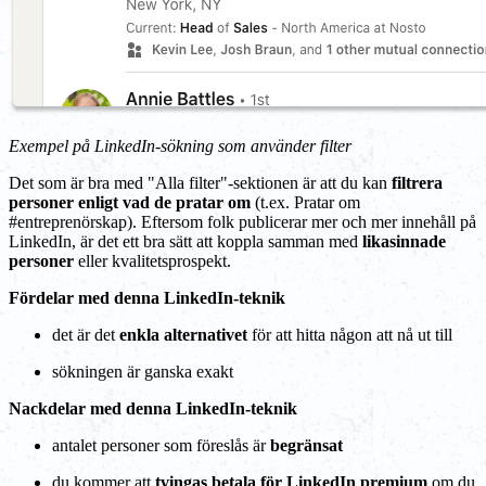
Exempel på LinkedIn-sökning som använder filter
Det som är bra med "Alla filter"-sektionen är att du kan
filtrera
personer enligt vad de pratar om
(t.ex. Pratar om
#entreprenörskap). Eftersom folk publicerar mer och mer innehåll på
LinkedIn, är det ett bra sätt att koppla samman med
likasinnade
personer
eller kvalitetsprospekt.
Fördelar med denna LinkedIn-teknik
det är det
enkla alternativet
för att hitta någon att nå ut till
sökningen är ganska exakt
Nackdelar med denna LinkedIn-teknik
antalet personer som föreslås är
begränsat
du kommer att
tvingas betala för LinkedIn premium
om du