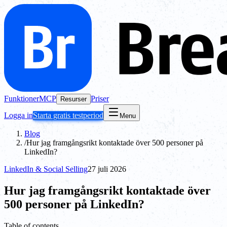
Funktioner
MCP
Priser
Resurser
Logga in
Starta gratis testperiod
Menu
Blog
/
Hur jag framgångsrikt kontaktade över 500 personer på
LinkedIn?
LinkedIn & Social Selling
27 juli 2026
Hur jag framgångsrikt kontaktade över
500 personer på LinkedIn?
Table of contents