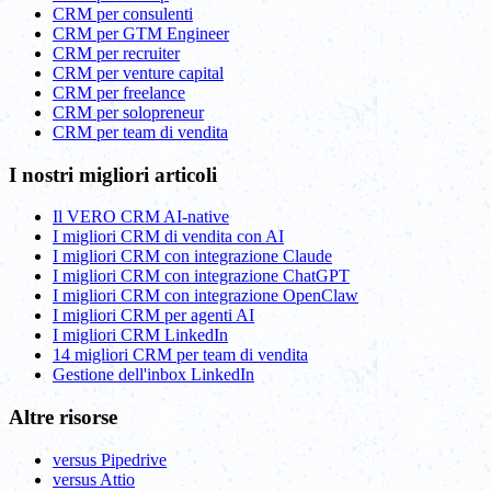
CRM per consulenti
CRM per GTM Engineer
CRM per recruiter
CRM per venture capital
CRM per freelance
CRM per solopreneur
CRM per team di vendita
I nostri migliori articoli
Il VERO CRM AI-native
I migliori CRM di vendita con AI
I migliori CRM con integrazione Claude
I migliori CRM con integrazione ChatGPT
I migliori CRM con integrazione OpenClaw
I migliori CRM per agenti AI
I migliori CRM LinkedIn
14 migliori CRM per team di vendita
Gestione dell'inbox LinkedIn
Altre risorse
versus Pipedrive
versus Attio