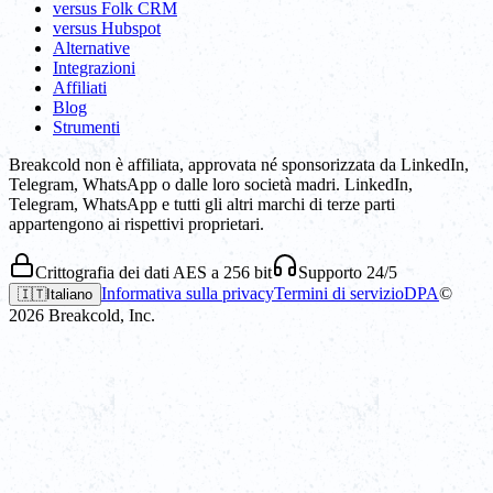
versus Folk CRM
versus Hubspot
Alternative
Integrazioni
Affiliati
Blog
Strumenti
Breakcold non è affiliata, approvata né sponsorizzata da LinkedIn,
Telegram, WhatsApp o dalle loro società madri. LinkedIn,
Telegram, WhatsApp e tutti gli altri marchi di terze parti
appartengono ai rispettivi proprietari.
Crittografia dei dati AES a 256 bit
Supporto 24/5
Informativa sulla privacy
Termini di servizio
DPA
©
🇮🇹
Italiano
2026
Breakcold, Inc.