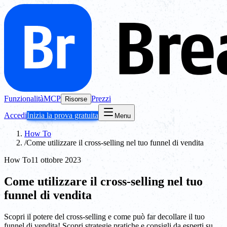
Funzionalità
MCP
Prezzi
Risorse
Accedi
Inizia la prova gratuita
Menu
How To
/
Come utilizzare il cross-selling nel tuo funnel di vendita
How To
11 ottobre 2023
Come utilizzare il cross-selling nel tuo
funnel di vendita
Scopri il potere del cross-selling e come può far decollare il tuo
funnel di vendita! Scopri strategie pratiche e consigli da esperti su