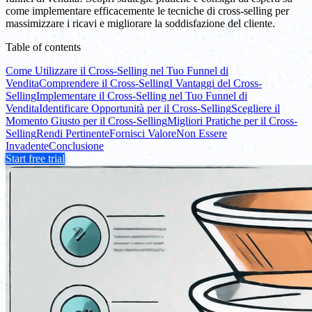
come implementare efficacemente le tecniche di cross-selling per
massimizzare i ricavi e migliorare la soddisfazione del cliente.
Table of contents
Come Utilizzare il Cross-Selling nel Tuo Funnel di
Vendita
Comprendere il Cross-Selling
I Vantaggi del Cross-
Selling
Implementare il Cross-Selling nel Tuo Funnel di
Vendita
Identificare Opportunità per il Cross-Selling
Scegliere il
Momento Giusto per il Cross-Selling
Migliori Pratiche per il Cross-
Selling
Rendi Pertinente
Fornisci Valore
Non Essere
Invadente
Conclusione
Start free trial