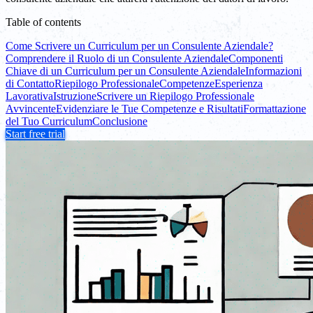
Table of contents
Come Scrivere un Curriculum per un Consulente Aziendale?
Comprendere il Ruolo di un Consulente Aziendale
Componenti
Chiave di un Curriculum per un Consulente Aziendale
Informazioni
di Contatto
Riepilogo Professionale
Competenze
Esperienza
Lavorativa
Istruzione
Scrivere un Riepilogo Professionale
Avvincente
Evidenziare le Tue Competenze e Risultati
Formattazione
del Tuo Curriculum
Conclusione
Start free trial