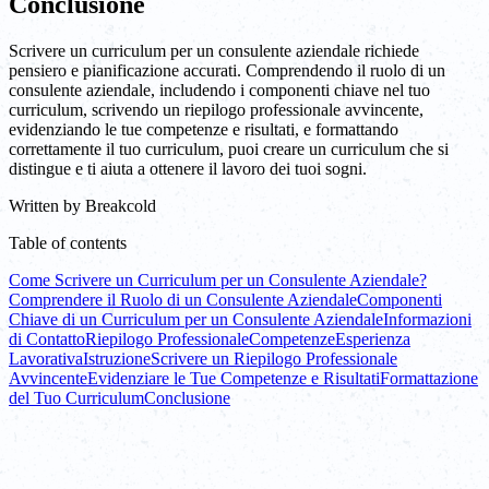
Conclusione
Scrivere un curriculum per un consulente aziendale richiede
pensiero e pianificazione accurati. Comprendendo il ruolo di un
consulente aziendale, includendo i componenti chiave nel tuo
curriculum, scrivendo un riepilogo professionale avvincente,
evidenziando le tue competenze e risultati, e formattando
correttamente il tuo curriculum, puoi creare un curriculum che si
distingue e ti aiuta a ottenere il lavoro dei tuoi sogni.
Written by
Breakcold
Table of contents
Come Scrivere un Curriculum per un Consulente Aziendale?
Comprendere il Ruolo di un Consulente Aziendale
Componenti
Chiave di un Curriculum per un Consulente Aziendale
Informazioni
di Contatto
Riepilogo Professionale
Competenze
Esperienza
Lavorativa
Istruzione
Scrivere un Riepilogo Professionale
Avvincente
Evidenziare le Tue Competenze e Risultati
Formattazione
del Tuo Curriculum
Conclusione