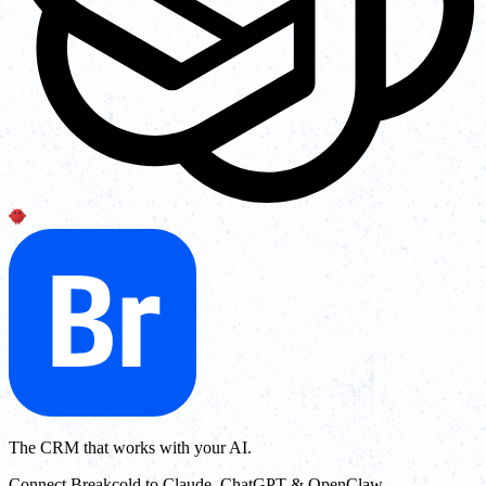
The CRM that works with your AI.
Connect Breakcold to Claude, ChatGPT & OpenClaw.