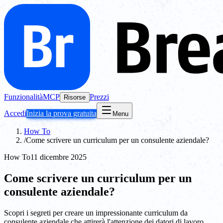
Funzionalità
MCP
Prezzi
Risorse
Accedi
Inizia la prova gratuita
Menu
How To
/
Come scrivere un curriculum per un consulente aziendale?
How To
11 dicembre 2025
Come scrivere un curriculum per un
consulente aziendale?
Scopri i segreti per creare un impressionante curriculum da
consulente aziendale che attirerà l'attenzione dei datori di lavoro.