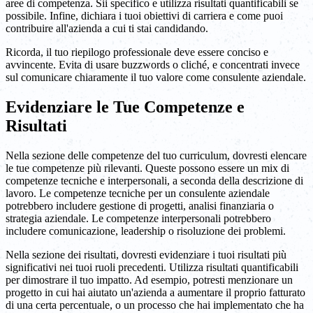
aree di competenza. Sii specifico e utilizza risultati quantificabili se
possibile. Infine, dichiara i tuoi obiettivi di carriera e come puoi
contribuire all'azienda a cui ti stai candidando.
Ricorda, il tuo riepilogo professionale deve essere conciso e
avvincente. Evita di usare buzzwords o cliché, e concentrati invece
sul comunicare chiaramente il tuo valore come consulente aziendale.
Evidenziare le Tue Competenze e
Risultati
Nella sezione delle competenze del tuo curriculum, dovresti elencare
le tue competenze più rilevanti. Queste possono essere un mix di
competenze tecniche e interpersonali, a seconda della descrizione di
lavoro. Le competenze tecniche per un consulente aziendale
potrebbero includere gestione di progetti, analisi finanziaria o
strategia aziendale. Le competenze interpersonali potrebbero
includere comunicazione, leadership o risoluzione dei problemi.
Nella sezione dei risultati, dovresti evidenziare i tuoi risultati più
significativi nei tuoi ruoli precedenti. Utilizza risultati quantificabili
per dimostrare il tuo impatto. Ad esempio, potresti menzionare un
progetto in cui hai aiutato un'azienda a aumentare il proprio fatturato
di una certa percentuale, o un processo che hai implementato che ha