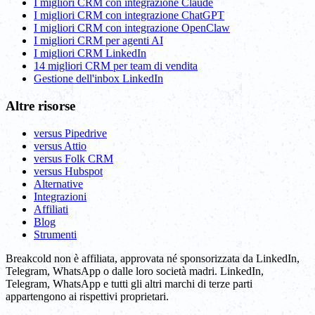
I migliori CRM con integrazione Claude
I migliori CRM con integrazione ChatGPT
I migliori CRM con integrazione OpenClaw
I migliori CRM per agenti AI
I migliori CRM LinkedIn
14 migliori CRM per team di vendita
Gestione dell'inbox LinkedIn
Altre risorse
versus Pipedrive
versus Attio
versus Folk CRM
versus Hubspot
Alternative
Integrazioni
Affiliati
Blog
Strumenti
Breakcold non è affiliata, approvata né sponsorizzata da LinkedIn,
Telegram, WhatsApp o dalle loro società madri. LinkedIn,
Telegram, WhatsApp e tutti gli altri marchi di terze parti
appartengono ai rispettivi proprietari.