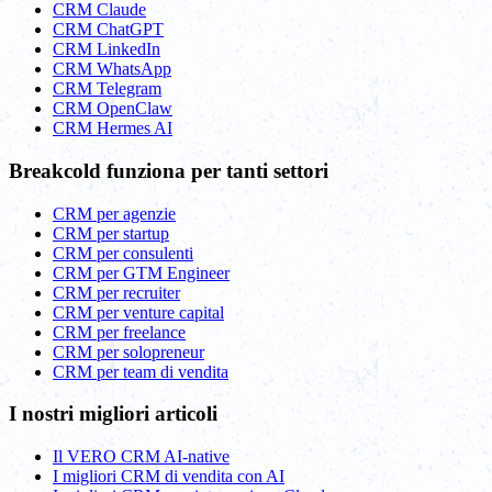
CRM Claude
CRM ChatGPT
CRM LinkedIn
CRM WhatsApp
CRM Telegram
CRM OpenClaw
CRM Hermes AI
Breakcold funziona per tanti settori
CRM per agenzie
CRM per startup
CRM per consulenti
CRM per GTM Engineer
CRM per recruiter
CRM per venture capital
CRM per freelance
CRM per solopreneur
CRM per team di vendita
I nostri migliori articoli
Il VERO CRM AI-native
I migliori CRM di vendita con AI