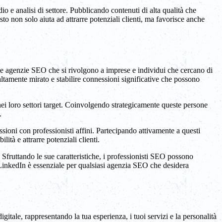
io e analisi di settore. Pubblicando contenuti di alta qualità che
o non solo aiuta ad attrarre potenziali clienti, ma favorisce anche
r le agenzie SEO che si rivolgono a imprese e individui che cercano di
altamente mirato e stabilire connessioni significative che possono
nei loro settori target. Coinvolgendo strategicamente queste persone
.
sioni con professionisti affini. Partecipando attivamente a questi
tà e attrarre potenziali clienti.
Sfruttando le sue caratteristiche, i professionisti SEO possono
di LinkedIn è essenziale per qualsiasi agenzia SEO che desidera
gitale, rappresentando la tua esperienza, i tuoi servizi e la personalità