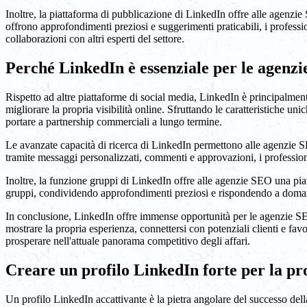
Inoltre, la piattaforma di pubblicazione di LinkedIn offre alle agenzie 
offrono approfondimenti preziosi e suggerimenti praticabili, i professi
collaborazioni con altri esperti del settore.
Perché LinkedIn è essenziale per le agenz
Rispetto ad altre piattaforme di social media, LinkedIn è principalmen
migliorare la propria visibilità online. Sfruttando le caratteristiche 
portare a partnership commerciali a lungo termine.
Le avanzate capacità di ricerca di LinkedIn permettono alle agenzie SEO
tramite messaggi personalizzati, commenti e approvazioni, i profession
Inoltre, la funzione gruppi di LinkedIn offre alle agenzie SEO una piat
gruppi, condividendo approfondimenti preziosi e rispondendo a domande,
In conclusione, LinkedIn offre immense opportunità per le agenzie SEO 
mostrare la propria esperienza, connettersi con potenziali clienti e fav
prosperare nell'attuale panorama competitivo degli affari.
Creare un profilo LinkedIn forte per la p
Un profilo LinkedIn accattivante è la pietra angolare del successo della 