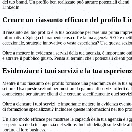
del tuo brand. Un profilo ben realizzato può attrarre potenziali clienti, 
LinkedIn:
Creare un riassunto efficace del profilo L
Il riassunto del tuo profilo è la tua occasione per fare una prima imp
informativo. Spiega chiaramente cosa offre la tua agenzia SEO e metti in
eccezionale, strategie innovative o vasta esperienza? Usa questa sezione
Oltre a mettere in evidenza i servizi della tua agenzia, è importante ott
e attrarre il pubblico giusto. Pensa ai termini che i potenziali clienti 
Evidenziare i tuoi servizi e la tua esperie
Mentre il tuo riassunto del profilo fornisce una panoramica della tua ag
settore. Usa queste sezioni per mostrare la gamma di servizi offerti da
competenza per attrarre clienti che cercano specificamente quei servizi
Oltre a elencare i tuoi servizi, è importante mettere in evidenza event
di formazione specializzati? Includere queste informazioni nel tuo profil
Un altro modo efficace per mostrare le capacità della tua agenzia è aggi
l'esperienza della tua agenzia nel settore. Includi dettagli sulle sfide aff
portare al loro business.