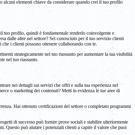
Ecco alcuni elementi chiave da considerare quando crei il tuo profilo
 il tuo profilo, quindi è fondamentale renderlo coinvolgente e
 dalle altre nel settore? Sei conosciuto per il tuo servizio clienti
i che i clienti possono ottenere collaborando con te.
rtinenti strategicamente nel tuo riassunto per aumentare la tua visibilità
nte nel tuo riassunto.
are nei dettagli sui servizi che offri e sulla tua esperienza nel
merce o marketing dei contenuti? Metti in evidenza le tue aree di
orrenza. Hai ottenuto certificazioni del settore o completato programmi
ogetti di successo può fornire prove sociali e stabilire ulteriormente
enti. Questo può aiutare i potenziali clienti a capire il valore che puoi