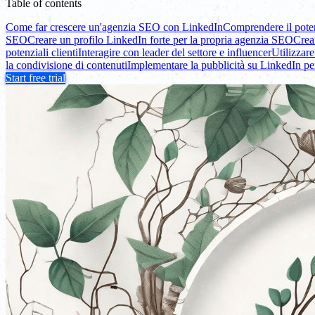
Table of contents
Come far crescere un'agenzia SEO con LinkedIn
Comprendere il poter
SEO
Creare un profilo LinkedIn forte per la propria agenzia SEO
Crea
potenziali clienti
Interagire con leader del settore e influencer
Utilizzar
la condivisione di contenuti
Implementare la pubblicità su LinkedIn pe
Start free trial