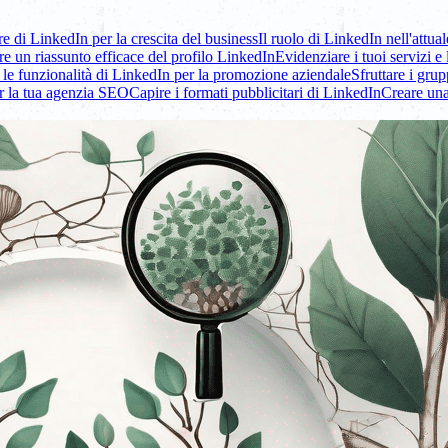
e di LinkedIn per la crescita del business
Il ruolo di LinkedIn nell'attu
re un riassunto efficace del profilo LinkedIn
Evidenziare i tuoi servizi 
e le funzionalità di LinkedIn per la promozione aziendale
Sfruttare i grup
r la tua agenzia SEO
Capire i formati pubblicitari di LinkedIn
Creare una