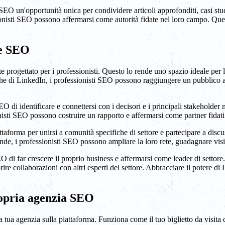
SEO un'opportunità unica per condividere articoli approfonditi, casi stud
onisti SEO possono affermarsi come autorità fidate nel loro campo. Quest
ie SEO
te progettato per i professionisti. Questo lo rende uno spazio ideale pe
uniche di LinkedIn, i professionisti SEO possono raggiungere un pubblico 
 di identificare e connettersi con i decisori e i principali stakeholder 
isti SEO possono costruire un rapporto e affermarsi come partner fidati
taforma per unirsi a comunità specifiche di settore e partecipare a discus
 i professionisti SEO possono ampliare la loro rete, guadagnare visibili
di far crescere il proprio business e affermarsi come leader di settore. 
orire collaborazioni con altri esperti del settore. Abbracciare il potere 
ropria agenzia SEO
tua agenzia sulla piattaforma. Funziona come il tuo biglietto da visita di