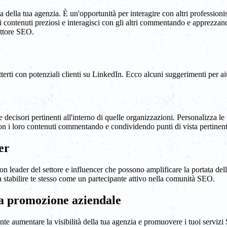
della tua agenzia. È un'opportunità per interagire con altri professionisti
 contenuti preziosi e interagisci con gli altri commentando e apprezzando
settore SEO.
terti con potenziali clienti su LinkedIn. Ecco alcuni suggerimenti per aiu
 e decisori pertinenti all'interno di quelle organizzazioni. Personalizza l
on i loro contenuti commentando e condividendo punti di vista pertinent
er
con leader del settore e influencer che possono amplificare la portata del
 stabilire te stesso come un partecipante attivo nella comunità SEO.
 la promozione aziendale
te aumentare la visibilità della tua agenzia e promuovere i tuoi servizi