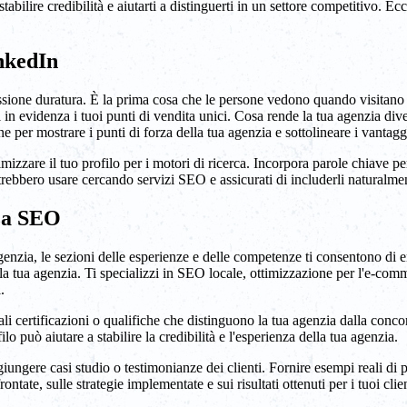
stabilire credibilità e aiutarti a distinguerti in un settore competitivo. 
inkedIn
ressione duratura. È la prima cosa che le persone vedono quando visitano
 evidenza i tuoi punti di vendita unici. Cosa rende la tua agenzia diversa
 per mostrare i punti di forza della tua agenzia e sottolineare i vantagg
imizzare il tuo profilo per i motori di ricerca. Incorpora parole chiave pe
potrebbero usare cercando servizi SEO e assicurati di includerli naturalme
nza SEO
enzia, le sezioni delle esperienze e delle competenze ti consentono di entr
lla tua agenzia. Ti specializzi in SEO locale, ottimizzazione per l'e-com
.
uali certificazioni o qualifiche che distinguono la tua agenzia dalla conc
o può aiutare a stabilire la credibilità e l'esperienza della tua agenzia.
ungere casi studio o testimonianze dei clienti. Fornire esempi reali di pr
rontate, sulle strategie implementate e sui risultati ottenuti per i tuoi cli