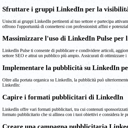
Sfruttare i gruppi LinkedIn per la visibilit
Unisciti ai gruppi LinkedIn pertinenti al tuo settore e partecipa atti
offrono l'opportunità di connettersi con professionisti affini e potenzi
Massimizzare l'uso di LinkedIn Pulse per l
LinkedIn Pulse ti consente di pubblicare e condividere articoli, aggior
settore SEO e attrai un pubblico più ampio. Assicurati di ottimizzare i tu
Implementare la pubblicità su LinkedIn pe
Oltre alla portata organica su LinkedIn, la pubblicità può ulteriormente 
LinkedIn:
Capire i formati pubblicitari di LinkedIn
LinkedIn offre vari formati pubblicitari, tra cui contenuti sponsorizzat
formato pubblicitario che si allinea con i tuoi obiettivi e considera le
Creare una campagna pubblicitaria Linked