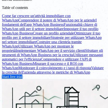
Table of contents
Come far crescere un'attività immobiliare con
WhatsApp
Comprendere il potere di WhatsApp per le aziende
I
fondamenti dell'app WhatsApp Business
Funzionalità chiave di
WhatsApp utili per il settore immobiliare
Impostare il tuo profilo
WhatsApp Business
Creare un profilo aziendale
Ottimizzare il tuo
profilo per il settore immobiliare
Strategie per utilizzare WhatsApp
nel settore immobiliare
Costruire una clientela tramite
WhatsApp
Utilizzare WhatsApp per mostrare le
proprietà
Implementare WhatsApp per il servizio clienti
Sfruttare gli
strumenti di WhatsApp Business per la crescita
Utilizzare messaggi
automatici per l'efficienza
Comprendere e utilizzare l'API di
WhatsApp Business
Misurare il successo e il ROI con
WhatsApp
Monitorare il coinvolgimento e i tassi di risposta
Valutare
la crescita dell'azienda attraverso le metriche di WhatsApp
Start free trial