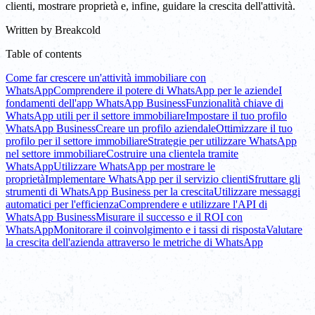
clienti, mostrare proprietà e, infine, guidare la crescita dell'attività.
Written by
Breakcold
Table of contents
Come far crescere un'attività immobiliare con
WhatsApp
Comprendere il potere di WhatsApp per le aziende
I
fondamenti dell'app WhatsApp Business
Funzionalità chiave di
WhatsApp utili per il settore immobiliare
Impostare il tuo profilo
WhatsApp Business
Creare un profilo aziendale
Ottimizzare il tuo
profilo per il settore immobiliare
Strategie per utilizzare WhatsApp
nel settore immobiliare
Costruire una clientela tramite
WhatsApp
Utilizzare WhatsApp per mostrare le
proprietà
Implementare WhatsApp per il servizio clienti
Sfruttare gli
strumenti di WhatsApp Business per la crescita
Utilizzare messaggi
automatici per l'efficienza
Comprendere e utilizzare l'API di
WhatsApp Business
Misurare il successo e il ROI con
WhatsApp
Monitorare il coinvolgimento e i tassi di risposta
Valutare
la crescita dell'azienda attraverso le metriche di WhatsApp