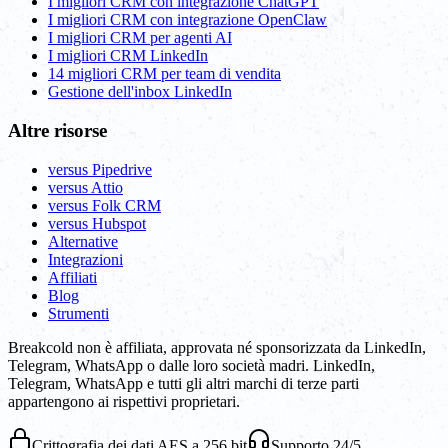
I migliori CRM con integrazione ChatGPT
I migliori CRM con integrazione OpenClaw
I migliori CRM per agenti AI
I migliori CRM LinkedIn
14 migliori CRM per team di vendita
Gestione dell'inbox LinkedIn
Altre risorse
versus Pipedrive
versus Attio
versus Folk CRM
versus Hubspot
Alternative
Integrazioni
Affiliati
Blog
Strumenti
Breakcold non è affiliata, approvata né sponsorizzata da LinkedIn,
Telegram, WhatsApp o dalle loro società madri. LinkedIn,
Telegram, WhatsApp e tutti gli altri marchi di terze parti
appartengono ai rispettivi proprietari.
Crittografia dei dati AES a 256 bit
Supporto 24/5