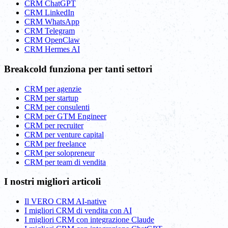
CRM ChatGPT
CRM LinkedIn
CRM WhatsApp
CRM Telegram
CRM OpenClaw
CRM Hermes AI
Breakcold funziona per tanti settori
CRM per agenzie
CRM per startup
CRM per consulenti
CRM per GTM Engineer
CRM per recruiter
CRM per venture capital
CRM per freelance
CRM per solopreneur
CRM per team di vendita
I nostri migliori articoli
Il VERO CRM AI-native
I migliori CRM di vendita con AI
I migliori CRM con integrazione Claude