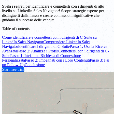
Svela i segreti per identificare e connetterti con i dirigenti di alto
livello su LinkedIn Sales Navigator! Scopri strategie esperte per
distinguerti dalla massa e creare connessioni significative che
guidano il successo delle vendite.
Table of contents
Come identificare e connettersi con i dirigenti di C-Suite su
LinkedIn Sales Navigator
Comprendere LinkedIn Sales
Navigator
Identificare i dirigenti di C-Suite
Passo 1: Usa la Ricerca
Avanzata
Passo 2: Analizza i Profili
Connettersi con i dirigenti di C-
Suite
Passo 1: Invia una Richiesta di Connessione
Personalizzata
Passo 2: Impegnati con i Loro Contenuti
Passo 3: Fai
un Follow Up
Conclusione
Start free trial