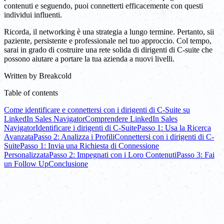
contenuti e seguendo, puoi connetterti efficacemente con questi
individui influenti.
Ricorda, il networking è una strategia a lungo termine. Pertanto, sii
paziente, persistente e professionale nel tuo approccio. Col tempo,
sarai in grado di costruire una rete solida di dirigenti di C-suite che
possono aiutare a portare la tua azienda a nuovi livelli.
Written by
Breakcold
Table of contents
Come identificare e connettersi con i dirigenti di C-Suite su
LinkedIn Sales Navigator
Comprendere LinkedIn Sales
Navigator
Identificare i dirigenti di C-Suite
Passo 1: Usa la Ricerca
Avanzata
Passo 2: Analizza i Profili
Connettersi con i dirigenti di C-
Suite
Passo 1: Invia una Richiesta di Connessione
Personalizzata
Passo 2: Impegnati con i Loro Contenuti
Passo 3: Fai
un Follow Up
Conclusione