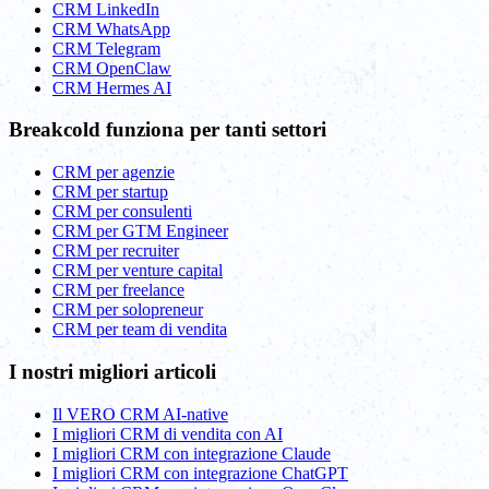
CRM LinkedIn
CRM WhatsApp
CRM Telegram
CRM OpenClaw
CRM Hermes AI
Breakcold funziona per tanti settori
CRM per agenzie
CRM per startup
CRM per consulenti
CRM per GTM Engineer
CRM per recruiter
CRM per venture capital
CRM per freelance
CRM per solopreneur
CRM per team di vendita
I nostri migliori articoli
Il VERO CRM AI-native
I migliori CRM di vendita con AI
I migliori CRM con integrazione Claude
I migliori CRM con integrazione ChatGPT