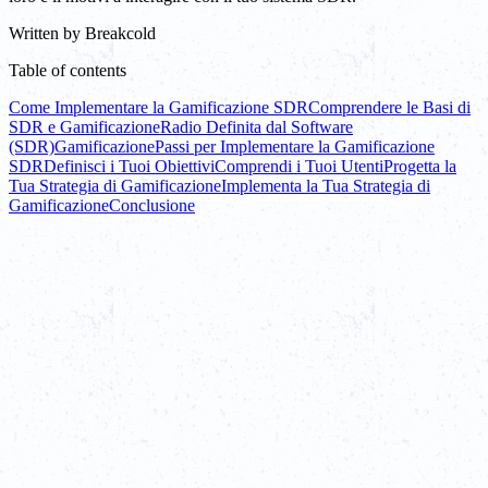
Written by
Breakcold
Table of contents
Come Implementare la Gamificazione SDR
Comprendere le Basi di
SDR e Gamificazione
Radio Definita dal Software
(SDR)
Gamificazione
Passi per Implementare la Gamificazione
SDR
Definisci i Tuoi Obiettivi
Comprendi i Tuoi Utenti
Progetta la
Tua Strategia di Gamificazione
Implementa la Tua Strategia di
Gamificazione
Conclusione