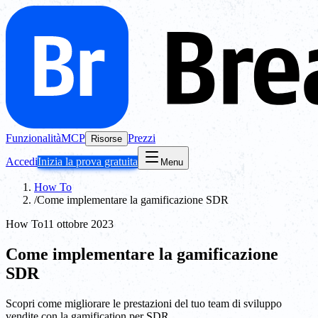
Funzionalità
MCP
Prezzi
Risorse
Accedi
Inizia la prova gratuita
Menu
How To
/
Come implementare la gamificazione SDR
How To
11 ottobre 2023
Come implementare la gamificazione
SDR
Scopri come migliorare le prestazioni del tuo team di sviluppo
vendite con la gamification per SDR.