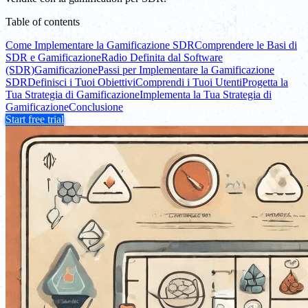
Table of contents
Come Implementare la Gamificazione SDR
Comprendere le Basi di
SDR e Gamificazione
Radio Definita dal Software
(SDR)
Gamificazione
Passi per Implementare la Gamificazione
SDR
Definisci i Tuoi Obiettivi
Comprendi i Tuoi Utenti
Progetta la
Tua Strategia di Gamificazione
Implementa la Tua Strategia di
Gamificazione
Conclusione
Start free trial