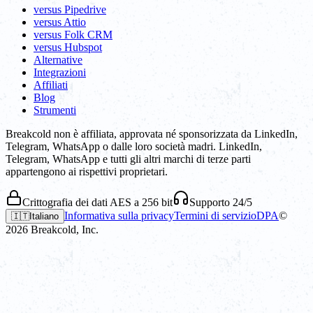
versus Pipedrive
versus Attio
versus Folk CRM
versus Hubspot
Alternative
Integrazioni
Affiliati
Blog
Strumenti
Breakcold non è affiliata, approvata né sponsorizzata da LinkedIn,
Telegram, WhatsApp o dalle loro società madri. LinkedIn,
Telegram, WhatsApp e tutti gli altri marchi di terze parti
appartengono ai rispettivi proprietari.
Crittografia dei dati AES a 256 bit
Supporto 24/5
Informativa sulla privacy
Termini di servizio
DPA
©
🇮🇹
Italiano
2026
Breakcold, Inc.