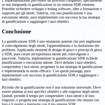
L'implementazione può essere un processo complesso, specialmente
se stai integrando la gamificazione in un sistema SDR esistente.
Potrebbe richiedere sviluppo e testing software, oltre a formazione e
supporto per gli utenti. Tuttavia, con una pianificazione e una
esecuzione attente, puoi implementare con successo la tua strategia
di gamificazione e raggiungere i tuoi obiettivi.
Conclusione
La gamificazione SDR è uno strumento potente che può migliorare
il coinvolgimento degli utenti, l'apprendimento e la risoluzione dei
problemi. Applicando elementi di design di gioco e principi di gioco
a SDR, puoi creare un'esperienza utente più coinvolgente e
piacevole. Tuttavia, implementare la gamificazione SDR richiede
pianificazione e esecuzione attente. Devi definire i tuoi obiettivi,
comprendere i tuoi utenti, progettare la tua strategia di gamificazione
e implementarla in modo efficace. Con questi passaggi, puoi
implementare con successo la gamificazione SDR e raggiungere i
tuoi obiettivi.
Ricorda che la gamificazione non è una soluzione universale. Deve
essere adattata ai tuoi specifici obiettivi e alle esigenze degli utenti.
Quindi, prenditi il tempo per comprendere i tuoi utenti e le loro
esigenze, e progetta una strategia di gamificazione che risuoni con
loro e li motivi a interagire con il tuo sistema SDR.