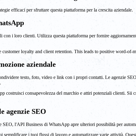
ie efficaci per sfruttare questa piattaforma per la crescita aziendale.
WhatsApp
on i loro clienti. Utilizza questa piattaforma per fornire aggiornamenti 
e customer loyalty and client retention. This leads to positive word-of-m
omozione aziendale
dividere testo, foto, video e link con i propri contatti. Le agenzie SEO
.
 costruisci consapevolezza del marchio e attiri potenziali clienti. Sii c
 le agenzie SEO
 SEO, l'API Business di WhatsApp apre ulteriori possibilità per autom
emplificare i tuoi flussi di lavoro e automatizzare varie attività. Que