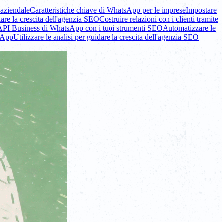
aziendale
Caratteristiche chiave di WhatsApp per le imprese
Impostare
are la crescita dell'agenzia SEO
Costruire relazioni con i clienti tramite
'API Business di WhatsApp con i tuoi strumenti SEO
Automatizzare le
sApp
Utilizzare le analisi per guidare la crescita dell'agenzia SEO