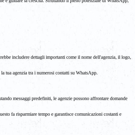
ione e guidare la crescita. Sfruttando il pieno potenziale di WhatsApp,
ebbe includere dettagli importanti come il nome dell'agenzia, il logo,
te la tua agenzia tra i numerosi contatti su WhatsApp.
postando messaggi predefiniti, le agenzie possono affrontare domande
Questo fa risparmiare tempo e garantisce comunicazioni costanti e