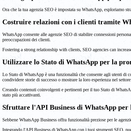
Ora che la tua agenzia SEO è impostata su WhatsApp, esploriamo strateg
Costruire relazioni con i clienti tramite 
WhatsApp consente alle agenzie SEO di stabilire connessioni personali c
preoccupazioni dei clienti.
Fostering a strong relationship with clients, SEO agencies can increas
Utilizzare lo Stato di WhatsApp per la pr
Lo Stato di WhatsApp è una funzionalità che consente agli utenti di con
condividere storie di successo o mostrare la loro esperienza nel settore
Creando contenuti coinvolgenti e pertinenti per il tuo Stato di WhatsApp
stato più accattivanti.
Sfruttare l'API Business di WhatsApp per
Sebbene WhatsApp Business offra funzionalità preziose per le agenzie
Integrando l'API Business di WhatsApp con i tuoi strumenti SEO, puoi s