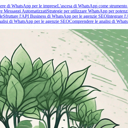
ere di WhatsApp per le imprese
L'ascesa di WhatsApp come strumento 
re Messaggi Automatizzati
Strategie per utilizzare WhatsApp per potenzi
le
Sfruttare l'API Business di WhatsApp per le agenzie SEO
Integrare l
nalisi di WhatsApp per le agenzie SEO
Comprendere le analisi di What