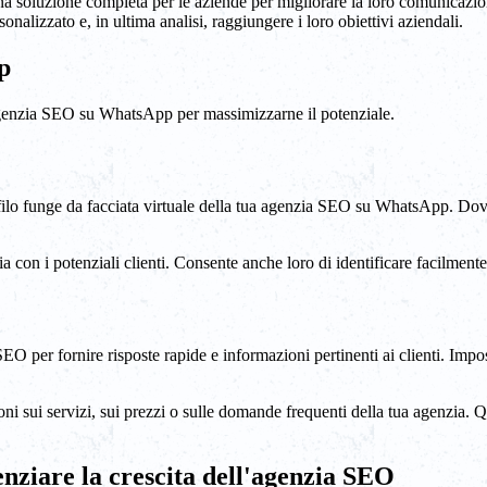
rono una soluzione completa per le aziende per migliorare la loro comunicaz
nalizzato e, in ultima analisi, raggiungere i loro obiettivi aziendali.
p
 agenzia SEO su WhatsApp per massimizzarne il potenziale.
filo funge da facciata virtuale della tua agenzia SEO su WhatsApp. Dovr
ucia con i potenziali clienti. Consente anche loro di identificare facilmen
EO per fornire risposte rapide e informazioni pertinenti ai clienti. Im
i sui servizi, sui prezzi o sulle domande frequenti della tua agenzia. 
nziare la crescita dell'agenzia SEO