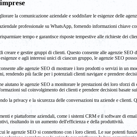
 imprese
liorare la comunicazione aziendale e soddisfare le esigenze delle agen
endale professionale su WhatsApp, fornendo informazioni chiave come det
isparmiare tempo e garantisce risposte tempestive alle richieste dei cli
di creare e gestire gruppi di clienti. Questo consente alle agenzie SEO d
e esigenze e agli interessi unici di ciascun gruppo, le agenzie SEO posso
onsente alle agenzie SEO di mostrare i loro prodotti o servizi in un mo
ni, rendendo più facile per i potenziali clienti navigare e prendere decis
he aiutano le agenzie SEO a monitorare le prestazioni dei loro sforzi di
ormazioni sul coinvolgimento dei clienti e prendere decisioni basate sui d
endo la privacy e la sicurezza delle conversazioni tra aziende e clienti.
rumenti e piattaforme aziendali, come i sistemi CRM e il software di ema
ativi, risultando in un aumento dell'efficienza e della produttività.
 le agenzie SEO si connettono con i loro clienti. Le sue potenti funzion