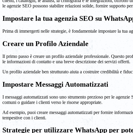
clienti, i cataloghi, le analisi, la crittografia e le integrazioni, off
le agenzie SEO possono stabilire relazioni solide, fornire supporto perso
Impostare la tua agenzia SEO su WhatsAp
Prima di immergerti nelle strategie, è fondamentale impostare la tua
Creare un Profilo Aziendale
Il primo passo è creare un profilo aziendale professionale. Questo pro
le informazioni di contatto e una breve descrizione dei servizi offerti.
Un profilo aziendale ben strutturato aiuta a costruire credibilità e fid
Impostare Messaggi Automatizzati
I messaggi automatizzati sono uno strumento prezioso per le agenzie S
comuni o guidare i clienti verso le risorse appropriate.
Ad esempio, puoi creare messaggi automatizzati per fornire informazion
tempestive con i clienti.
Strategie per utilizzare WhatsApp per pote