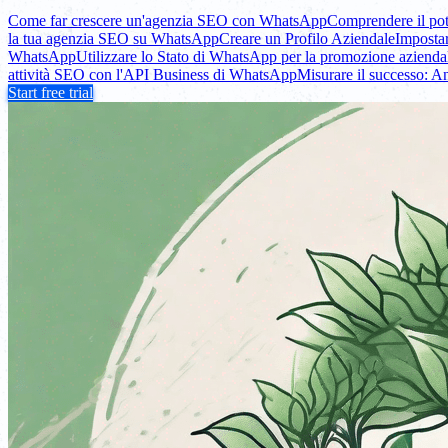
Come far crescere un'agenzia SEO con WhatsApp
Comprendere il pot
la tua agenzia SEO su WhatsApp
Creare un Profilo Aziendale
Imposta
WhatsApp
Utilizzare lo Stato di WhatsApp per la promozione azienda
attività SEO con l'API Business di WhatsApp
Misurare il successo: A
Start free trial