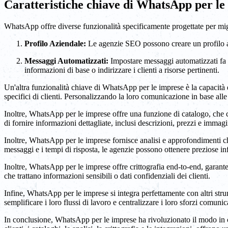
Caratteristiche chiave di WhatsApp per le
WhatsApp offre diverse funzionalità specificamente progettate per mig
Profilo Aziendale:
Le agenzie SEO possono creare un profilo azi
Messaggi Automatizzati:
Impostare messaggi automatizzati fa r
informazioni di base o indirizzare i clienti a risorse pertinenti.
Un'altra funzionalità chiave di WhatsApp per le imprese è la capacità 
specifici di clienti. Personalizzando la loro comunicazione in base all
Inoltre, WhatsApp per le imprese offre una funzione di catalogo, che c
di fornire informazioni dettagliate, inclusi descrizioni, prezzi e immagi
Inoltre, WhatsApp per le imprese fornisce analisi e approfondimenti c
messaggi e i tempi di risposta, le agenzie possono ottenere preziose inf
Inoltre, WhatsApp per le imprese offre crittografia end-to-end, garant
che trattano informazioni sensibili o dati confidenziali dei clienti.
Infine, WhatsApp per le imprese si integra perfettamente con altri st
semplificare i loro flussi di lavoro e centralizzare i loro sforzi comunic
In conclusione, WhatsApp per le imprese ha rivoluzionato il modo in cui