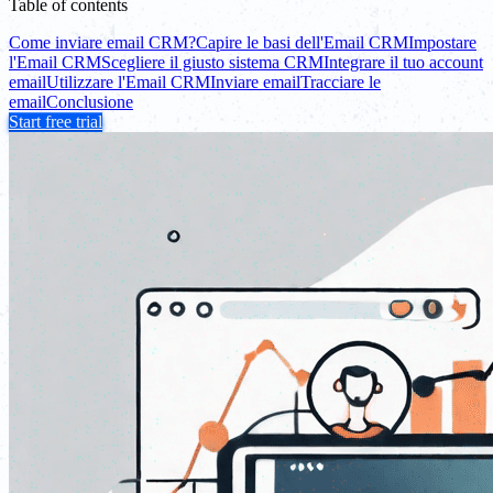
Table of contents
Come inviare email CRM?
Capire le basi dell'Email CRM
Impostare
l'Email CRM
Scegliere il giusto sistema CRM
Integrare il tuo account
email
Utilizzare l'Email CRM
Inviare email
Tracciare le
email
Conclusione
Start free trial