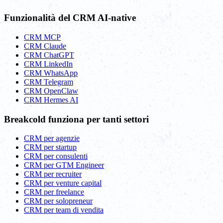
Funzionalità del CRM AI-native
CRM MCP
CRM Claude
CRM ChatGPT
CRM LinkedIn
CRM WhatsApp
CRM Telegram
CRM OpenClaw
CRM Hermes AI
Breakcold funziona per tanti settori
CRM per agenzie
CRM per startup
CRM per consulenti
CRM per GTM Engineer
CRM per recruiter
CRM per venture capital
CRM per freelance
CRM per solopreneur
CRM per team di vendita