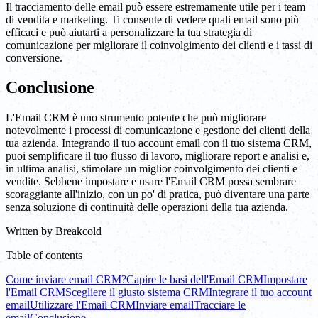
Il tracciamento delle email può essere estremamente utile per i team
di vendita e marketing. Ti consente di vedere quali email sono più
efficaci e può aiutarti a personalizzare la tua strategia di
comunicazione per migliorare il coinvolgimento dei clienti e i tassi di
conversione.
Conclusione
L'Email CRM è uno strumento potente che può migliorare
notevolmente i processi di comunicazione e gestione dei clienti della
tua azienda. Integrando il tuo account email con il tuo sistema CRM,
puoi semplificare il tuo flusso di lavoro, migliorare report e analisi e,
in ultima analisi, stimolare un miglior coinvolgimento dei clienti e
vendite. Sebbene impostare e usare l'Email CRM possa sembrare
scoraggiante all'inizio, con un po' di pratica, può diventare una parte
senza soluzione di continuità delle operazioni della tua azienda.
Written by
Breakcold
Table of contents
Come inviare email CRM?
Capire le basi dell'Email CRM
Impostare
l'Email CRM
Scegliere il giusto sistema CRM
Integrare il tuo account
email
Utilizzare l'Email CRM
Inviare email
Tracciare le
email
Conclusione