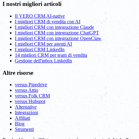
I nostri migliori articoli
Il VERO CRM AI-native
I migliori CRM di vendita con AI
I migliori CRM con integrazione Claude
I migliori CRM con integrazione ChatGPT
I migliori CRM con integrazione OpenClaw
I migliori CRM per agenti AI
I migliori CRM LinkedIn
14 migliori CRM per team di vendita
Gestione dell'inbox LinkedIn
Altre risorse
versus Pipedrive
versus Attio
versus Folk CRM
versus Hubspot
Alternative
Integrazioni
Affiliati
Blog
Strumenti