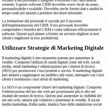
formare il tuo personale e integrare il software con i tuoi sistemi
esistenti. Il giusto software CRM dovrebbe essere facile da usare,
personalizzabile e scalabile. Dovrebbe anche fornire dati e analisi in
tempo reale per aiutarti a prendere decisioni informate.
La formazione del personale è cruciale per il successo
dell'implementazione del CRM. Il tuo personale dovrebbe
comprendere i benefici del CRM e come utilizzare efficacemente il
software. Questo può aiutare a fornire un servizio migliore ai tuoi
clienti e migliorare la loro produttività.
Utilizzare Strategie di Marketing Digitale
Il marketing digitale è uno strumento potente per aumentare le
vendite. Comporta l'utilizzo di canali digitali come siti web, social
media, email marketing e ottimizzazione per i motori di ricerca
(SEO) per promuovere i tuoi prodotti o servizi. Il marketing digitale
può aiutarti a raggiungere un pubblico più vasto, interagire con i tuoi
clienti e monitorare i tuoi sforzi di marketing.
La SEO è un componente chiave del marketing digitale. Comporta
l'ottimizzazione del tuo sito web per posizionarsi più in alto nei
risultati dei motori di ricerca. Questo può aumentare la visibilità del
tuo sito web, attrarre più visitatori e aumentare le vendite. Il social
media marketing, d'altra parte, implica l'uso delle piattaforme social