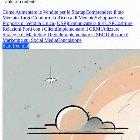
Table of contents
Come Aumentare le Vendite per le Startup
Comprendere il tuo
Mercato Target
Condurre la Ricerca di Mercato
Sviluppare una
Proposta di Vendita Unica (USP)
Comunicare la tua USP
Costruire
Relazioni Forti con i Clienti
Implementare il CRM
Utilizzare
Strategie di Marketing Digitale
Implementare la SEO
Utilizzare il
Marketing sui Social Media
Conclusione
Start free trial