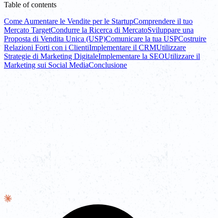
Table of contents
Come Aumentare le Vendite per le Startup
Comprendere il tuo
Mercato Target
Condurre la Ricerca di Mercato
Sviluppare una
Proposta di Vendita Unica (USP)
Comunicare la tua USP
Costruire
Relazioni Forti con i Clienti
Implementare il CRM
Utilizzare
Strategie di Marketing Digitale
Implementare la SEO
Utilizzare il
Marketing sui Social Media
Conclusione