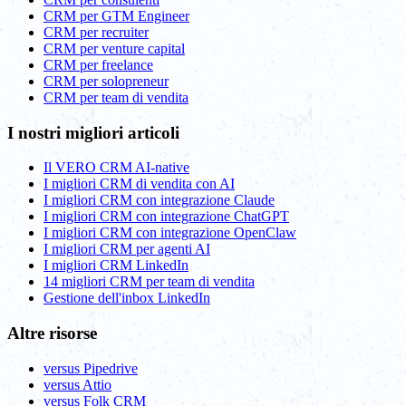
CRM per GTM Engineer
CRM per recruiter
CRM per venture capital
CRM per freelance
CRM per solopreneur
CRM per team di vendita
I nostri migliori articoli
Il VERO CRM AI-native
I migliori CRM di vendita con AI
I migliori CRM con integrazione Claude
I migliori CRM con integrazione ChatGPT
I migliori CRM con integrazione OpenClaw
I migliori CRM per agenti AI
I migliori CRM LinkedIn
14 migliori CRM per team di vendita
Gestione dell'inbox LinkedIn
Altre risorse
versus Pipedrive
versus Attio
versus Folk CRM