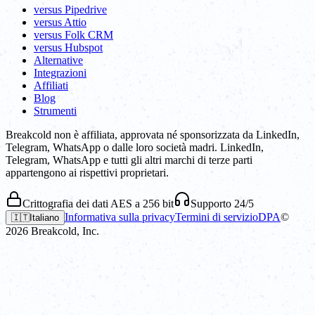
versus Pipedrive
versus Attio
versus Folk CRM
versus Hubspot
Alternative
Integrazioni
Affiliati
Blog
Strumenti
Breakcold non è affiliata, approvata né sponsorizzata da LinkedIn,
Telegram, WhatsApp o dalle loro società madri. LinkedIn,
Telegram, WhatsApp e tutti gli altri marchi di terze parti
appartengono ai rispettivi proprietari.
Crittografia dei dati AES a 256 bit
Supporto 24/5
Informativa sulla privacy
Termini di servizio
DPA
©
🇮🇹
Italiano
2026
Breakcold, Inc.