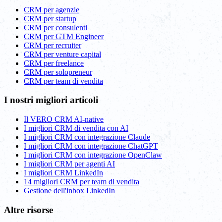
CRM per agenzie
CRM per startup
CRM per consulenti
CRM per GTM Engineer
CRM per recruiter
CRM per venture capital
CRM per freelance
CRM per solopreneur
CRM per team di vendita
I nostri migliori articoli
Il VERO CRM AI-native
I migliori CRM di vendita con AI
I migliori CRM con integrazione Claude
I migliori CRM con integrazione ChatGPT
I migliori CRM con integrazione OpenClaw
I migliori CRM per agenti AI
I migliori CRM LinkedIn
14 migliori CRM per team di vendita
Gestione dell'inbox LinkedIn
Altre risorse