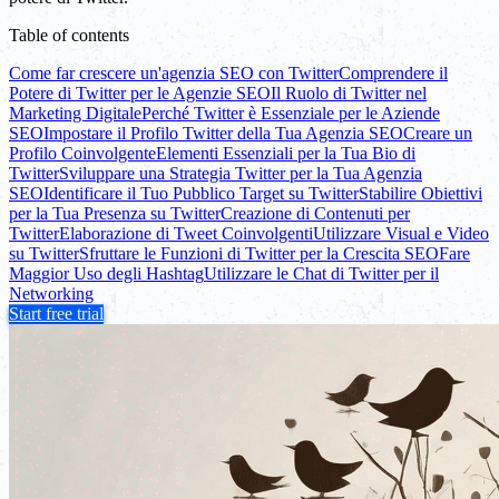
Table of contents
Come far crescere un'agenzia SEO con Twitter
Comprendere il
Potere di Twitter per le Agenzie SEO
Il Ruolo di Twitter nel
Marketing Digitale
Perché Twitter è Essenziale per le Aziende
SEO
Impostare il Profilo Twitter della Tua Agenzia SEO
Creare un
Profilo Coinvolgente
Elementi Essenziali per la Tua Bio di
Twitter
Sviluppare una Strategia Twitter per la Tua Agenzia
SEO
Identificare il Tuo Pubblico Target su Twitter
Stabilire Obiettivi
per la Tua Presenza su Twitter
Creazione di Contenuti per
Twitter
Elaborazione di Tweet Coinvolgenti
Utilizzare Visual e Video
su Twitter
Sfruttare le Funzioni di Twitter per la Crescita SEO
Fare
Maggior Uso degli Hashtag
Utilizzare le Chat di Twitter per il
Networking
Start free trial