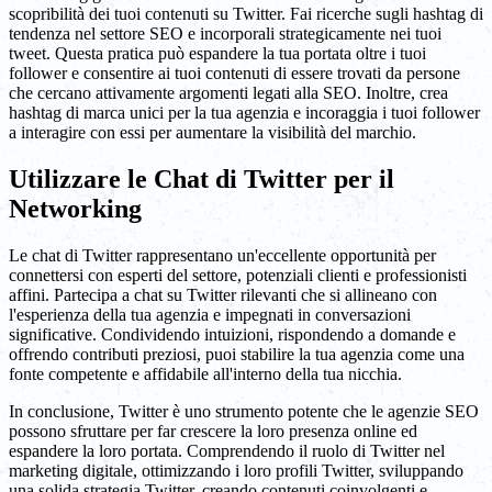
scopribilità dei tuoi contenuti su Twitter. Fai ricerche sugli hashtag di
tendenza nel settore SEO e incorporali strategicamente nei tuoi
tweet. Questa pratica può espandere la tua portata oltre i tuoi
follower e consentire ai tuoi contenuti di essere trovati da persone
che cercano attivamente argomenti legati alla SEO. Inoltre, crea
hashtag di marca unici per la tua agenzia e incoraggia i tuoi follower
a interagire con essi per aumentare la visibilità del marchio.
Utilizzare le Chat di Twitter per il
Networking
Le chat di Twitter rappresentano un'eccellente opportunità per
connettersi con esperti del settore, potenziali clienti e professionisti
affini. Partecipa a chat su Twitter rilevanti che si allineano con
l'esperienza della tua agenzia e impegnati in conversazioni
significative. Condividendo intuizioni, rispondendo a domande e
offrendo contributi preziosi, puoi stabilire la tua agenzia come una
fonte competente e affidabile all'interno della tua nicchia.
In conclusione, Twitter è uno strumento potente che le agenzie SEO
possono sfruttare per far crescere la loro presenza online ed
espandere la loro portata. Comprendendo il ruolo di Twitter nel
marketing digitale, ottimizzando i loro profili Twitter, sviluppando
una solida strategia Twitter, creando contenuti coinvolgenti e