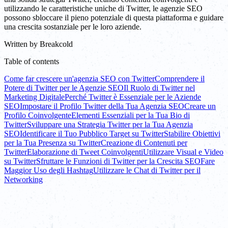
utilizzando le caratteristiche uniche di Twitter, le agenzie SEO
possono sbloccare il pieno potenziale di questa piattaforma e guidare
una crescita sostanziale per le loro aziende.
Written by
Breakcold
Table of contents
Come far crescere un'agenzia SEO con Twitter
Comprendere il
Potere di Twitter per le Agenzie SEO
Il Ruolo di Twitter nel
Marketing Digitale
Perché Twitter è Essenziale per le Aziende
SEO
Impostare il Profilo Twitter della Tua Agenzia SEO
Creare un
Profilo Coinvolgente
Elementi Essenziali per la Tua Bio di
Twitter
Sviluppare una Strategia Twitter per la Tua Agenzia
SEO
Identificare il Tuo Pubblico Target su Twitter
Stabilire Obiettivi
per la Tua Presenza su Twitter
Creazione di Contenuti per
Twitter
Elaborazione di Tweet Coinvolgenti
Utilizzare Visual e Video
su Twitter
Sfruttare le Funzioni di Twitter per la Crescita SEO
Fare
Maggior Uso degli Hashtag
Utilizzare le Chat di Twitter per il
Networking