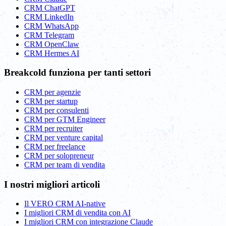
CRM ChatGPT
CRM LinkedIn
CRM WhatsApp
CRM Telegram
CRM OpenClaw
CRM Hermes AI
Breakcold funziona per tanti settori
CRM per agenzie
CRM per startup
CRM per consulenti
CRM per GTM Engineer
CRM per recruiter
CRM per venture capital
CRM per freelance
CRM per solopreneur
CRM per team di vendita
I nostri migliori articoli
Il VERO CRM AI-native
I migliori CRM di vendita con AI
I migliori CRM con integrazione Claude