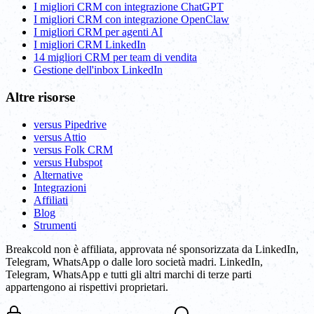
I migliori CRM con integrazione ChatGPT
I migliori CRM con integrazione OpenClaw
I migliori CRM per agenti AI
I migliori CRM LinkedIn
14 migliori CRM per team di vendita
Gestione dell'inbox LinkedIn
Altre risorse
versus Pipedrive
versus Attio
versus Folk CRM
versus Hubspot
Alternative
Integrazioni
Affiliati
Blog
Strumenti
Breakcold non è affiliata, approvata né sponsorizzata da LinkedIn,
Telegram, WhatsApp o dalle loro società madri. LinkedIn,
Telegram, WhatsApp e tutti gli altri marchi di terze parti
appartengono ai rispettivi proprietari.