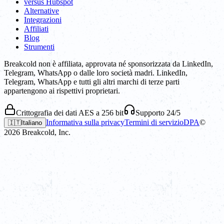
versus Hubspot
Alternative
Integrazioni
Affiliati
Blog
Strumenti
Breakcold non è affiliata, approvata né sponsorizzata da LinkedIn,
Telegram, WhatsApp o dalle loro società madri. LinkedIn,
Telegram, WhatsApp e tutti gli altri marchi di terze parti
appartengono ai rispettivi proprietari.
Crittografia dei dati AES a 256 bit
Supporto 24/5
Informativa sulla privacy
Termini di servizio
DPA
©
🇮🇹
Italiano
2026
Breakcold, Inc.