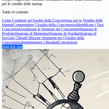
per le vendite delle startup.
Table of contents
Come Condurre un'Analisi della Concorrenza per le Vendite delle
Startup
Comprendere l'Analisi della Concorrenza
Identificare i Tuoi
Concorrenti
Analizzare le Strategie dei Concorrenti
Strategia di
Prodotto
Strategia di Marketing
Strategia di Vendita
Strategia di
Servizio Clienti
Utilizzare Strumenti per l'Analisi della
Concorrenza
Implementare i Risultati
Conclusione
Start free trial