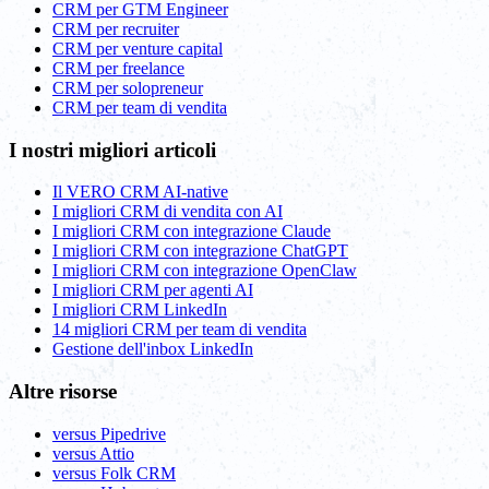
CRM per GTM Engineer
CRM per recruiter
CRM per venture capital
CRM per freelance
CRM per solopreneur
CRM per team di vendita
I nostri migliori articoli
Il VERO CRM AI-native
I migliori CRM di vendita con AI
I migliori CRM con integrazione Claude
I migliori CRM con integrazione ChatGPT
I migliori CRM con integrazione OpenClaw
I migliori CRM per agenti AI
I migliori CRM LinkedIn
14 migliori CRM per team di vendita
Gestione dell'inbox LinkedIn
Altre risorse
versus Pipedrive
versus Attio
versus Folk CRM