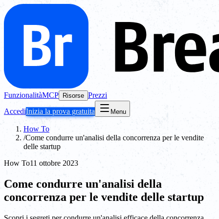
Funzionalità
MCP
Prezzi
Risorse
Accedi
Inizia la prova gratuita
Menu
How To
/
Come condurre un'analisi della concorrenza per le vendite
delle startup
How To
11 ottobre 2023
Come condurre un'analisi della
concorrenza per le vendite delle startup
Scopri i segreti per condurre un'analisi efficace della concorrenza