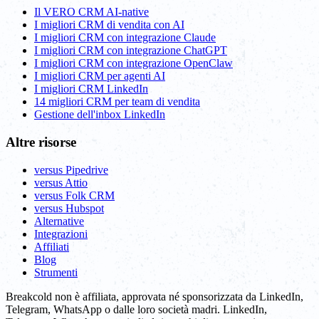
Il VERO CRM AI-native
I migliori CRM di vendita con AI
I migliori CRM con integrazione Claude
I migliori CRM con integrazione ChatGPT
I migliori CRM con integrazione OpenClaw
I migliori CRM per agenti AI
I migliori CRM LinkedIn
14 migliori CRM per team di vendita
Gestione dell'inbox LinkedIn
Altre risorse
versus Pipedrive
versus Attio
versus Folk CRM
versus Hubspot
Alternative
Integrazioni
Affiliati
Blog
Strumenti
Breakcold non è affiliata, approvata né sponsorizzata da LinkedIn,
Telegram, WhatsApp o dalle loro società madri. LinkedIn,