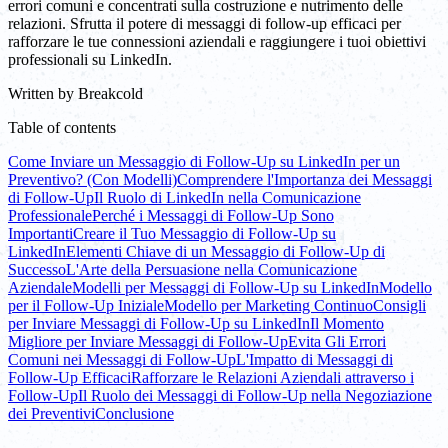
errori comuni e concentrati sulla costruzione e nutrimento delle
relazioni. Sfrutta il potere di messaggi di follow-up efficaci per
rafforzare le tue connessioni aziendali e raggiungere i tuoi obiettivi
professionali su LinkedIn.
Written by
Breakcold
Table of contents
Come Inviare un Messaggio di Follow-Up su LinkedIn per un
Preventivo? (Con Modelli)
Comprendere l'Importanza dei Messaggi
di Follow-Up
Il Ruolo di LinkedIn nella Comunicazione
Professionale
Perché i Messaggi di Follow-Up Sono
Importanti
Creare il Tuo Messaggio di Follow-Up su
LinkedIn
Elementi Chiave di un Messaggio di Follow-Up di
Successo
L'Arte della Persuasione nella Comunicazione
Aziendale
Modelli per Messaggi di Follow-Up su LinkedIn
Modello
per il Follow-Up Iniziale
Modello per Marketing Continuo
Consigli
per Inviare Messaggi di Follow-Up su LinkedIn
Il Momento
Migliore per Inviare Messaggi di Follow-Up
Evita Gli Errori
Comuni nei Messaggi di Follow-Up
L'Impatto di Messaggi di
Follow-Up Efficaci
Rafforzare le Relazioni Aziendali attraverso i
Follow-Up
Il Ruolo dei Messaggi di Follow-Up nella Negoziazione
dei Preventivi
Conclusione