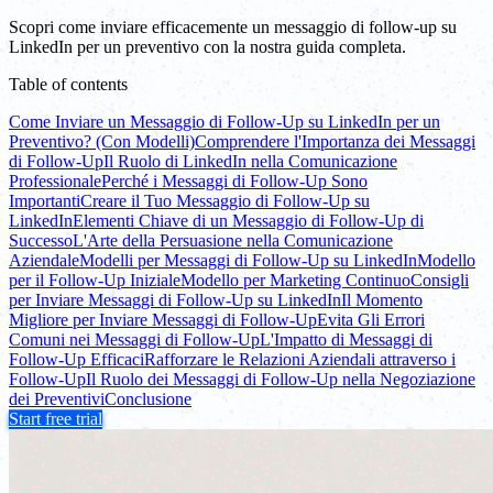
Scopri come inviare efficacemente un messaggio di follow-up su
LinkedIn per un preventivo con la nostra guida completa.
Table of contents
Come Inviare un Messaggio di Follow-Up su LinkedIn per un
Preventivo? (Con Modelli)
Comprendere l'Importanza dei Messaggi
di Follow-Up
Il Ruolo di LinkedIn nella Comunicazione
Professionale
Perché i Messaggi di Follow-Up Sono
Importanti
Creare il Tuo Messaggio di Follow-Up su
LinkedIn
Elementi Chiave di un Messaggio di Follow-Up di
Successo
L'Arte della Persuasione nella Comunicazione
Aziendale
Modelli per Messaggi di Follow-Up su LinkedIn
Modello
per il Follow-Up Iniziale
Modello per Marketing Continuo
Consigli
per Inviare Messaggi di Follow-Up su LinkedIn
Il Momento
Migliore per Inviare Messaggi di Follow-Up
Evita Gli Errori
Comuni nei Messaggi di Follow-Up
L'Impatto di Messaggi di
Follow-Up Efficaci
Rafforzare le Relazioni Aziendali attraverso i
Follow-Up
Il Ruolo dei Messaggi di Follow-Up nella Negoziazione
dei Preventivi
Conclusione
Start free trial