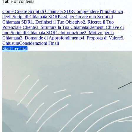
Table of contents
Come Creare Script di Chiamata SDR
Comprendere l'Importanza
degli Script di Chiamata SDR
Passi per Creare uno Script di
Chiamata SDR
1. Definisci il Tuo Obiettivo
2. Ricerca il Tuo
Potenziale Cliente
3. Struttura la Tua Chiamata
Elementi Chiave di
uno Script di Chiamata SDR
1. Introduzione
2. Motivo per la
Chiamata
3. Domande di Approfondimento
4. Proposta di Valore
5.
Chiusura
Considerazioni Finali
Start free trial