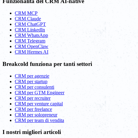
Funzionalità del CRM AI-native
CRM MCP
CRM Claude
CRM ChatGPT
CRM LinkedIn
CRM WhatsApp
CRM Telegram
CRM OpenClaw
CRM Hermes AI
Breakcold funziona per tanti settori
CRM per agenzie
CRM per startup
CRM per consulenti
CRM per GTM Engineer
CRM per recruiter
CRM per venture capital
CRM per freelance
CRM per solopreneur
CRM per team di vendita
I nostri migliori articoli