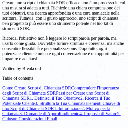
Creare uno script di chiamata SDR efficace non è un processo in cui
una misura si adatta a tutti. Richiede una chiara comprensione dei
tuoi obiettivi, una ricerca approfondita e una cura maniacale nella
scrittura. Tuttavia, con il giusto approccio, uno script di chiamata
ben progettato può essere uno strumento potente nel tuo kit di
strumenti SDR.
Ricorda, l'obiettivo non è leggere lo script parola per parola, ma
usarlo come guida. Dovrebbe fornire struttura e coerenza, ma anche
consentire flessibilità e personalizzazione. Dopotutto, ogni
potenziale cliente è unico e ogni conversazione è un'opportunità per
imparare e adattarsi.
Written by
Breakcold
Table of contents
Come Creare Script di Chiamata SDR
Comprendere l'Importanza
degli Script di Chiamata SDR
Passi per Creare uno Script di
Chiamata SDR
1. Definisci il Tuo Obiettivo
2. Ricerca il Tuo
Potenziale Cliente
3. Struttura la Tua Chiamata
Elementi Chiave di
uno Script di Chiamata SDR
1. Introduzione
2. Motivo per la
Chiamata
3. Domande di Approfondimento
4. Proposta di Valore
5.
Chiusura
Considerazioni Finali