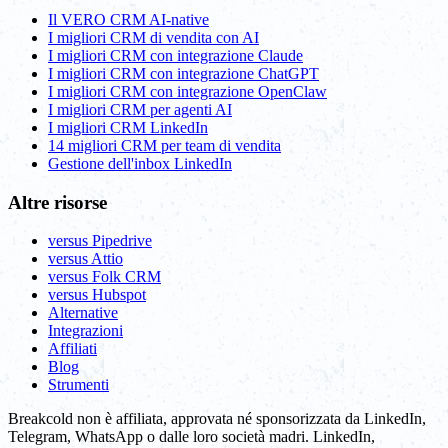
Il VERO CRM AI-native
I migliori CRM di vendita con AI
I migliori CRM con integrazione Claude
I migliori CRM con integrazione ChatGPT
I migliori CRM con integrazione OpenClaw
I migliori CRM per agenti AI
I migliori CRM LinkedIn
14 migliori CRM per team di vendita
Gestione dell'inbox LinkedIn
Altre risorse
versus Pipedrive
versus Attio
versus Folk CRM
versus Hubspot
Alternative
Integrazioni
Affiliati
Blog
Strumenti
Breakcold non è affiliata, approvata né sponsorizzata da LinkedIn,
Telegram, WhatsApp o dalle loro società madri. LinkedIn,