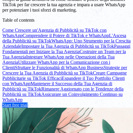
TikTok per far crescere la tua agenzia e impara a usare WhatsApp
per potenziare i tuoi sforzi di marketing.
Table of contents
Come Crescere un'Agenzia di Pubblicità su TikTok con
WhatsApp
Comprendere il Potere di TikTok e WhatsApp
L'Ascesa
della Pubblicità su TikTok
WhatsApp: Uno Strumento per la Crescita
Aziendale
Impostare la Tua Agenzia di Pubblicità su TikTok
Passaggi
Fondamentali per Iniziare la Tua Agenzia
Costruire un Team per la
Tua Agenzia
Integrare WhatsApp nelle Operazioni della Tua
Agenzia
Utilizzare WhatsApp per la Comunicazione con i
Clienti
Sfruttare le Funzionalità di WhatsApp Business
Strategie per
Crescere la Tua Agenzia di Pubblicità su TikTok
Creare Campagne
Pubblicitarie su TikTok Efficaci
Espandere il Tuo Portfolio Clienti
con WhatsApp
Mantenere il Successo della Tua Agenzia di
Pubblicità su TikTok
Rimanere Aggiornato con le Tendenze della
Pubblicità su TikTok
Assicurare un Coinvolgimento Continuo su
WhatsApp
Start free trial