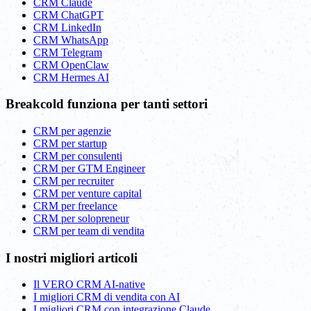
CRM Claude
CRM ChatGPT
CRM LinkedIn
CRM WhatsApp
CRM Telegram
CRM OpenClaw
CRM Hermes AI
Breakcold funziona per tanti settori
CRM per agenzie
CRM per startup
CRM per consulenti
CRM per GTM Engineer
CRM per recruiter
CRM per venture capital
CRM per freelance
CRM per solopreneur
CRM per team di vendita
I nostri migliori articoli
Il VERO CRM AI-native
I migliori CRM di vendita con AI
I migliori CRM con integrazione Claude