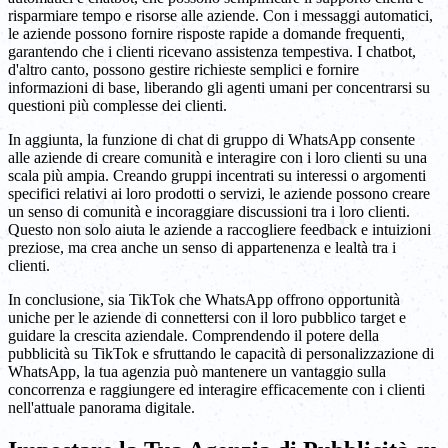
risparmiare tempo e risorse alle aziende. Con i messaggi automatici,
le aziende possono fornire risposte rapide a domande frequenti,
garantendo che i clienti ricevano assistenza tempestiva. I chatbot,
d'altro canto, possono gestire richieste semplici e fornire
informazioni di base, liberando gli agenti umani per concentrarsi su
questioni più complesse dei clienti.
In aggiunta, la funzione di chat di gruppo di WhatsApp consente
alle aziende di creare comunità e interagire con i loro clienti su una
scala più ampia. Creando gruppi incentrati su interessi o argomenti
specifici relativi ai loro prodotti o servizi, le aziende possono creare
un senso di comunità e incoraggiare discussioni tra i loro clienti.
Questo non solo aiuta le aziende a raccogliere feedback e intuizioni
preziose, ma crea anche un senso di appartenenza e lealtà tra i
clienti.
In conclusione, sia TikTok che WhatsApp offrono opportunità
uniche per le aziende di connettersi con il loro pubblico target e
guidare la crescita aziendale. Comprendendo il potere della
pubblicità su TikTok e sfruttando le capacità di personalizzazione di
WhatsApp, la tua agenzia può mantenere un vantaggio sulla
concorrenza e raggiungere ed interagire efficacemente con i clienti
nell'attuale panorama digitale.