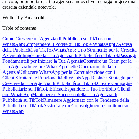
articolo, puoi portare la tua agenzia a nuovi livelli e raggiungere una
crescita aziendale notevole.
Written by
Breakcold
Table of contents
Come Crescere un'Agenzia di Pubblicità su TikTok con
WhatsApp
Comprendere il Potere di TikTok e WhatsApp
L'Ascesa
della Pubblicità su TikTok
WhatsApp: Uno Strumento per la Crescita
Aziendale
Impostare la Tua Agenzia di Pubblicità su TikTok
Passaggi
Fondamentali per Iniziare la Tua Agenzia
Costruire un Team per la
Tua Agenzia
Integrare WhatsApp nelle Operazioni della Tua
Agenzia
Utilizzare WhatsApp per la Comunicazione con i
Clienti
Sfruttare le Funzionalità di WhatsApp Business
Strategie per
Crescere la Tua Agenzia di Pubblicità su TikTok
Creare Campagne
Pubblicitarie su TikTok Efficaci
Espandere il Tuo Portfolio Clienti
con WhatsApp
Mantenere il Successo della Tua Agenzia di
Pubblicità su TikTok
Rimanere Aggiornato con le Tendenze della
Pubblicità su TikTok
Assicurare un Coinvolgimento Continuo su
WhatsApp