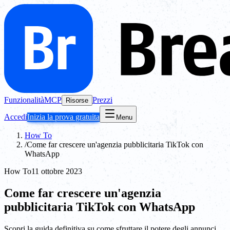
Funzionalità
MCP
Prezzi
Risorse
Accedi
Inizia la prova gratuita
Menu
How To
/
Come far crescere un'agenzia pubblicitaria TikTok con
WhatsApp
How To
11 ottobre 2023
Come far crescere un'agenzia
pubblicitaria TikTok con WhatsApp
Scopri la guida definitiva su come sfruttare il potere degli annunci