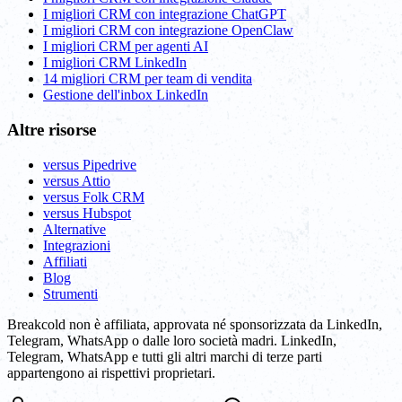
I migliori CRM con integrazione ChatGPT
I migliori CRM con integrazione OpenClaw
I migliori CRM per agenti AI
I migliori CRM LinkedIn
14 migliori CRM per team di vendita
Gestione dell'inbox LinkedIn
Altre risorse
versus Pipedrive
versus Attio
versus Folk CRM
versus Hubspot
Alternative
Integrazioni
Affiliati
Blog
Strumenti
Breakcold non è affiliata, approvata né sponsorizzata da LinkedIn,
Telegram, WhatsApp o dalle loro società madri. LinkedIn,
Telegram, WhatsApp e tutti gli altri marchi di terze parti
appartengono ai rispettivi proprietari.