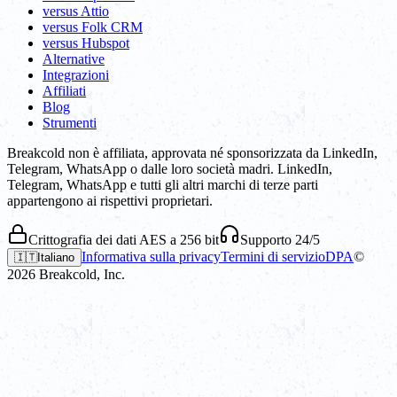
versus Attio
versus Folk CRM
versus Hubspot
Alternative
Integrazioni
Affiliati
Blog
Strumenti
Breakcold non è affiliata, approvata né sponsorizzata da LinkedIn,
Telegram, WhatsApp o dalle loro società madri. LinkedIn,
Telegram, WhatsApp e tutti gli altri marchi di terze parti
appartengono ai rispettivi proprietari.
Crittografia dei dati AES a 256 bit
Supporto 24/5
Informativa sulla privacy
Termini di servizio
DPA
©
🇮🇹
Italiano
2026
Breakcold, Inc.