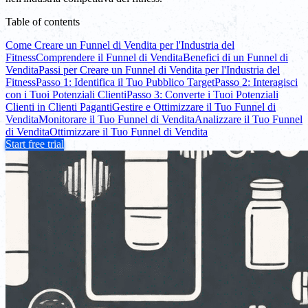
Table of contents
Come Creare un Funnel di Vendita per l'Industria del
Fitness
Comprendere il Funnel di Vendita
Benefici di un Funnel di
Vendita
Passi per Creare un Funnel di Vendita per l'Industria del
Fitness
Passo 1: Identifica il Tuo Pubblico Target
Passo 2: Interagisci
con i Tuoi Potenziali Clienti
Passo 3: Converte i Tuoi Potenziali
Clienti in Clienti Paganti
Gestire e Ottimizzare il Tuo Funnel di
Vendita
Monitorare il Tuo Funnel di Vendita
Analizzare il Tuo Funnel
di Vendita
Ottimizzare il Tuo Funnel di Vendita
Start free trial