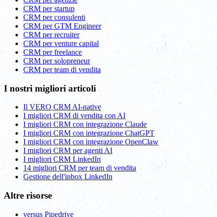
CRM per startup
CRM per consulenti
CRM per GTM Engineer
CRM per recruiter
CRM per venture capital
CRM per freelance
CRM per solopreneur
CRM per team di vendita
I nostri migliori articoli
Il VERO CRM AI-native
I migliori CRM di vendita con AI
I migliori CRM con integrazione Claude
I migliori CRM con integrazione ChatGPT
I migliori CRM con integrazione OpenClaw
I migliori CRM per agenti AI
I migliori CRM LinkedIn
14 migliori CRM per team di vendita
Gestione dell'inbox LinkedIn
Altre risorse
versus Pipedrive