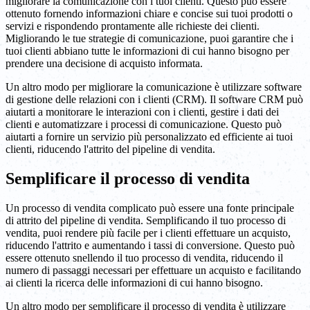
migliorare la comunicazione con i tuoi clienti. Questo può essere
ottenuto fornendo informazioni chiare e concise sui tuoi prodotti o
servizi e rispondendo prontamente alle richieste dei clienti.
Migliorando le tue strategie di comunicazione, puoi garantire che i
tuoi clienti abbiano tutte le informazioni di cui hanno bisogno per
prendere una decisione di acquisto informata.
Un altro modo per migliorare la comunicazione è utilizzare software
di gestione delle relazioni con i clienti (CRM). Il software CRM può
aiutarti a monitorare le interazioni con i clienti, gestire i dati dei
clienti e automatizzare i processi di comunicazione. Questo può
aiutarti a fornire un servizio più personalizzato ed efficiente ai tuoi
clienti, riducendo l'attrito del pipeline di vendita.
Semplificare il processo di vendita
Un processo di vendita complicato può essere una fonte principale
di attrito del pipeline di vendita. Semplificando il tuo processo di
vendita, puoi rendere più facile per i clienti effettuare un acquisto,
riducendo l'attrito e aumentando i tassi di conversione. Questo può
essere ottenuto snellendo il tuo processo di vendita, riducendo il
numero di passaggi necessari per effettuare un acquisto e facilitando
ai clienti la ricerca delle informazioni di cui hanno bisogno.
Un altro modo per semplificare il processo di vendita è utilizzare