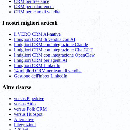
CRM per freelance
CRM per solopreneur
CRM per team di vendita
I nostri migliori articoli
Il VERO CRM AI-native
I migliori CRM di vendita con AI
I migliori CRM con integrazione Claude
I migliori CRM con integrazione ChatGPT
I migliori CRM con integrazione OpenClaw
I migliori CRM per agenti AI
I migliori CRM LinkedIn
14 migliori CRM per team di vendita
Gestione dell'inbox LinkedIn
Altre risorse
versus Pipedrive
versus Attio
versus Folk CRM
versus Hubspot
Alternative
Integrazioni
Affiliati