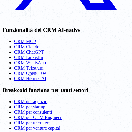
Funzionalità del CRM AI-native
CRM MCP
CRM Claude
CRM ChatGPT
CRM LinkedIn
CRM WhatsApp
CRM Telegram
CRM OpenClaw
CRM Hermes AI
Breakcold funziona per tanti settori
CRM per agenzie
CRM per startup
CRM per consulenti
CRM per GTM Engineer
CRM per recruiter
CRM per venture capital