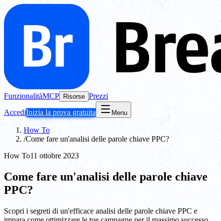
Funzionalità
MCP
Prezzi
Risorse
Accedi
Inizia la prova gratuita
Menu
How To
/
Come fare un'analisi delle parole chiave PPC?
How To
11 ottobre 2023
Come fare un'analisi delle parole chiave
PPC?
Scopri i segreti di un'efficace analisi delle parole chiave PPC e
impara come ottimizzare le tue campagne per il massimo successo.