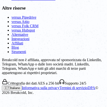
Altre risorse
versus Pipedrive
versus Attio
versus Folk CRM
versus Hubspot
Alternative
Integrazioni
Affiliati
Blog
Strumenti
Breakcold non è affiliata, approvata né sponsorizzata da LinkedIn,
Telegram, WhatsApp o dalle loro società madri. LinkedIn,
Telegram, WhatsApp e tutti gli altri marchi di terze parti
appartengono ai rispettivi proprietari.
Crittografia dei dati AES a 256 bit
Supporto 24/5
Informativa sulla privacy
Termini di servizio
DPA
©
🇮🇹
Italiano
2026
Breakcold, Inc.