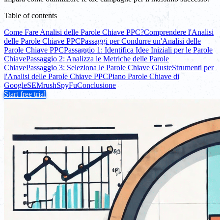
Table of contents
Come Fare Analisi delle Parole Chiave PPC?
Comprendere l'Analisi
delle Parole Chiave PPC
Passaggi per Condurre un'Analisi delle
Parole Chiave PPC
Passaggio 1: Identifica Idee Iniziali per le Parole
Chiave
Passaggio 2: Analizza le Metriche delle Parole
Chiave
Passaggio 3: Seleziona le Parole Chiave Giuste
Strumenti per
l'Analisi delle Parole Chiave PPC
Piano Parole Chiave di
Google
SEMrush
SpyFu
Conclusione
Start free trial