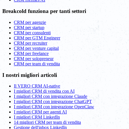
Breakcold funziona per tanti settori
CRM per agenzie
CRM per startup
CRM per consulenti
CRM per GTM Engineer
CRM per recruiter
CRM per venture capital
CRM per freelance
CRM per solopreneur
CRM per team di vendita
I nostri migliori articoli
Il VERO CRM AI-native
I migliori CRM di vendita con AI
I migliori CRM con integrazione Claude
I migliori CRM con integrazione ChatGPT
I migliori CRM con integrazione OpenClaw
I migliori CRM per agenti AI
I migliori CRM LinkedIn
14 migliori CRM per team di vendita
Gestione dell'inbox LinkedIn