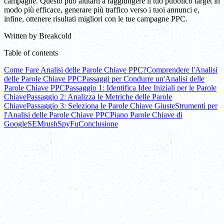
campagne. Questo può aiutarti a raggiungere il tuo pubblico target in
modo più efficace, generare più traffico verso i tuoi annunci e,
infine, ottenere risultati migliori con le tue campagne PPC.
Written by
Breakcold
Table of contents
Come Fare Analisi delle Parole Chiave PPC?
Comprendere l'Analisi
delle Parole Chiave PPC
Passaggi per Condurre un'Analisi delle
Parole Chiave PPC
Passaggio 1: Identifica Idee Iniziali per le Parole
Chiave
Passaggio 2: Analizza le Metriche delle Parole
Chiave
Passaggio 3: Seleziona le Parole Chiave Giuste
Strumenti per
l'Analisi delle Parole Chiave PPC
Piano Parole Chiave di
Google
SEMrush
SpyFu
Conclusione