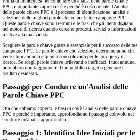
Prima di immergersi nel come fare un'analisi delle parole chiave
PPC, è importante capire cos'è e perché è così cruciale. L'analisi
delle parole chiave PPC è il processo di identificazione, analisi e
selezione delle migliori parole chiave per le tue campagne PPC.
Queste parole chiave sono i termini e le frasi che gli utenti digitano
nei motori di ricerca quando cercano prodotti, servizi o informazioni
relative alla tua azienda.
Scegliere le parole chiave giuste è essenziale per il successo delle tue
campagne PPC. Le parole chiave che selezioni determineranno chi
vede i tuoi annunci e quanto sono rilevanti per le loro query di
ricerca. Se scegli parole chiave irrilevanti o inefficaci, i tuoi annunci
potrebbero non raggiungere il tuo pubblico target o generare i
risultati desiderati.
Passaggi per Condurre un'Analisi delle
Parole Chiave PPC
Ora che abbiamo coperto le basi di cos'è l'analisi delle parole chiave
PPC e perché è importante, approfondiamo i passaggi coinvolti nel
condurre un'analisi approfondita.
Passaggio 1: Identifica Idee Iniziali per le