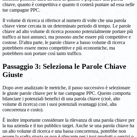
chiave, quanto è competitiva e quanto ti costerà puntare ad essa nelle
tue campagne PPC.
Il volume di ricerca si riferisce al numero di volte che una parola
chiave viene cercata in un determinato periodo di tempo. Le parole
chiave ad alto volume di ricerca possono potenzialmente portare più
traffico ai tuoi annunci, ma possono anche essere più competitive e
costose. D'altra parte, le parole chiave a basso volume di ricerca
potrebbero essere meno competitive e più economiche, ma
potrebbero non portare così tanto traffico.
Passaggio 3: Seleziona le Parole Chiave
Giuste
Dopo aver analizzato le metriche, il passo successivo è selezionare
le giuste parole chiave per le tue campagne PPC. Questo comporta
bilanciare i potenziali benefici di una parola chiave (cioè, alto
volume di ricerca) con i suoi potenziali svantaggi (cioè, alta
concorrenza e costo).
È inoltre importante considerare la rilevanza di una parola chiave per
la tua azienda e il tuo pubblico target. Anche se una parola chiave ha
un alto volume di ricerca e una bassa concorrenza, potrebbe non
essere la scelta giusta se non è rilevante per i tuoi prodotti o servizi o