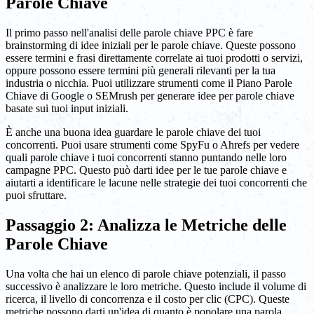
Parole Chiave
Il primo passo nell'analisi delle parole chiave PPC è fare
brainstorming di idee iniziali per le parole chiave. Queste possono
essere termini e frasi direttamente correlate ai tuoi prodotti o servizi,
oppure possono essere termini più generali rilevanti per la tua
industria o nicchia. Puoi utilizzare strumenti come il Piano Parole
Chiave di Google o SEMrush per generare idee per parole chiave
basate sui tuoi input iniziali.
È anche una buona idea guardare le parole chiave dei tuoi
concorrenti. Puoi usare strumenti come SpyFu o Ahrefs per vedere
quali parole chiave i tuoi concorrenti stanno puntando nelle loro
campagne PPC. Questo può darti idee per le tue parole chiave e
aiutarti a identificare le lacune nelle strategie dei tuoi concorrenti che
puoi sfruttare.
Passaggio 2: Analizza le Metriche delle
Parole Chiave
Una volta che hai un elenco di parole chiave potenziali, il passo
successivo è analizzare le loro metriche. Questo include il volume di
ricerca, il livello di concorrenza e il costo per clic (CPC). Queste
metriche possono darti un'idea di quanto è popolare una parola