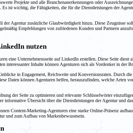
swerte Projekte und alle Branchenanerkennungen oder Auszeichnungen
. Es ist wichtig, die Fähigkeiten, die für die Dienstleistungen der Age
er Agentur zusätzliche Glaubwürdigkeit hinzu. Diese Zeugnisse sollten 
 regelmäßig Empfehlungen von zufriedenen Kunden und Partnern anzuford
LinkedIn nutzen
uren eine Unternehmensseite auf LinkedIn erstellen. Diese Seite dient
sten interessanter Inhalte können Agenturen sich als Vordenker in der 
Einblicke in Engagement, Reichweite und Konversionsraten. Durch di
Diese Daten können Agenturen helfen, herauszufinden, welche Arten von
eibung der Seite zu optimieren und relevante Schlüsselwörter einzufügen
er informative Übersicht über die Dienstleistungen der Agentur und da
nen Content-Marketing-Agenturen eine starke Online-Präsenz aufbauen
gentur und zum Aufbau von Markenbewusstsein.
en