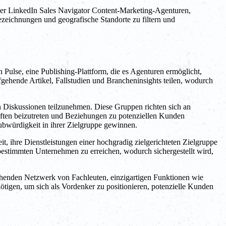
der LinkedIn Sales Navigator Content-Marketing-Agenturen,
ezeichnungen und geografische Standorte zu filtern und
n Pulse, eine Publishing-Plattform, die es Agenturen ermöglicht,
fgehende Artikel, Fallstudien und Brancheninsights teilen, wodurch
n Diskussionen teilzunehmen. Diese Gruppen richten sich an
ften beizutreten und Beziehungen zu potenziellen Kunden
bwürdigkeit in ihrer Zielgruppe gewinnen.
 ihre Dienstleistungen einer hochgradig zielgerichteten Zielgruppe
estimmten Unternehmen zu erreichen, wodurch sichergestellt wird,
chenden Netzwerk von Fachleuten, einzigartigen Funktionen wie
tigen, um sich als Vordenker zu positionieren, potenzielle Kunden