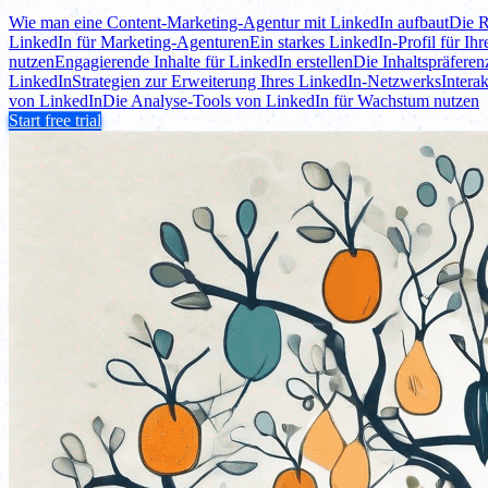
Wie man eine Content-Marketing-Agentur mit LinkedIn aufbaut
Die R
LinkedIn für Marketing-Agenturen
Ein starkes LinkedIn-Profil für Ih
nutzen
Engagierende Inhalte für LinkedIn erstellen
Die Inhaltspräfere
LinkedIn
Strategien zur Erweiterung Ihres LinkedIn-Netzwerks
Intera
von LinkedIn
Die Analyse-Tools von LinkedIn für Wachstum nutzen
Start free trial