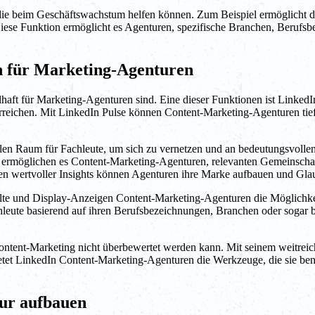
 die beim Geschäftswachstum helfen können. Zum Beispiel ermöglicht 
 Diese Funktion ermöglicht es Agenturen, spezifische Branchen, Berufsb
n für Marketing-Agenturen
lhaft für Marketing-Agenturen sind. Eine dieser Funktionen ist LinkedI
u erreichen. Mit LinkedIn Pulse können Content-Marketing-Agenturen tie
len Raum für Fachleute, um sich zu vernetzen und an bedeutungsvolle
nd ermöglichen es Content-Marketing-Agenturen, relevanten Gemeinscha
n wertvoller Insights können Agenturen ihre Marke aufbauen und Glau
te und Display-Anzeigen Content-Marketing-Agenturen die Möglichkeit,
eute basierend auf ihren Berufsbezeichnungen, Branchen oder sogar b
ontent-Marketing nicht überbewertet werden kann. Mit seinem weitrei
tet LinkedIn Content-Marketing-Agenturen die Werkzeuge, die sie benö
tur aufbauen