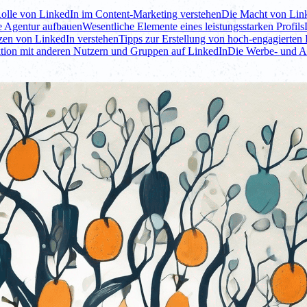
olle von LinkedIn im Content-Marketing verstehen
Die Macht von Lin
re Agentur aufbauen
Wesentliche Elemente eines leistungsstarken Profils
nzen von LinkedIn verstehen
Tipps zur Erstellung von hoch-engagierten 
ktion mit anderen Nutzern und Gruppen auf LinkedIn
Die Werbe- und A