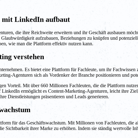
 mit LinkedIn aufbaut
genturen, die ihre Reichweite erweitern und ihr Geschäft ausbauen möc
t, Glaubwürdigkeit aufzubauen, Beziehungen zu knüpfen und potenziell
en, wie man die Plattform effektiv nutzen kann.
ing verstehen
ternehmen. Es bietet eine Plattform für Fachleute, um ihr Fachwissen z
keting-Agenturen sich als Vordenker der Branche positionieren und pot
n Vorteil. Mit über 660 Millionen Fachleuten, die die Plattform nutzen
inkedIn ermöglicht es Content-Marketing-Agenturen, leicht ihre Zielg
re Dienstleistungen präsentieren und Leads generieren.
swachstum
ttform für das Geschäftswachstum. Mit Millionen von Fachleuten, die 
e Sichtbarkeit ihrer Marke zu erhöhen. Indem sie ständig wertvolle Inh