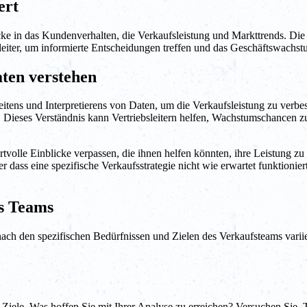
ert
licke in das Kundenverhalten, die Verkaufsleistung und Markttrends. D
ebsleiter, um informierte Entscheidungen treffen und das Geschäftswachs
ten verstehen
tens und Interpretierens von Daten, um die Verkaufsleistung zu verbess
ieses Verständnis kann Vertriebsleitern helfen, Wachstumschancen zu id
le Einblicke verpassen, die ihnen helfen könnten, ihre Leistung zu v
r dass eine spezifische Verkaufsstrategie nicht wie erwartet funktion
es Teams
nach den spezifischen Bedürfnissen und Zielen des Verkaufsteams varii
er Ziele. Was hoffen Sie mit Ihrer Analyse zu erreichen? Versuchen Sie, 