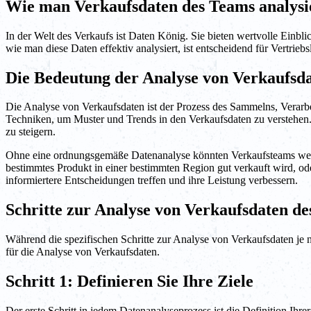
Wie man Verkaufsdaten des Teams analysi
In der Welt des Verkaufs ist Daten König. Sie bieten wertvolle Einb
wie man diese Daten effektiv analysiert, ist entscheidend für Vertri
Die Bedeutung der Analyse von Verkaufsda
Die Analyse von Verkaufsdaten ist der Prozess des Sammelns, Verarbei
Techniken, um Muster und Trends in den Verkaufsdaten zu verstehen. D
zu steigern.
Ohne eine ordnungsgemäße Datenanalyse könnten Verkaufsteams wertvol
bestimmtes Produkt in einer bestimmten Region gut verkauft wird, ode
informiertere Entscheidungen treffen und ihre Leistung verbessern.
Schritte zur Analyse von Verkaufsdaten d
Während die spezifischen Schritte zur Analyse von Verkaufsdaten je 
für die Analyse von Verkaufsdaten.
Schritt 1: Definieren Sie Ihre Ziele
Der erste Schritt in jedem Datenanalyseprozess ist die Definition Ihr