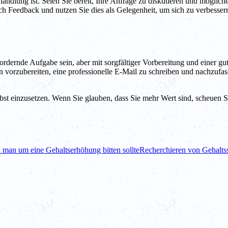
andlung ist. Seien Sie bereit, Ihre Anfrage zu diskutieren und mögli
ch Feedback und nutzen Sie dies als Gelegenheit, um sich zu verbesser
rdernde Aufgabe sein, aber mit sorgfältiger Vorbereitung und einer gu
n vorzubereiten, eine professionelle E-Mail zu schreiben und nachzufas
elbst einzusetzen. Wenn Sie glauben, dass Sie mehr Wert sind, scheuen Si
 man um eine Gehaltserhöhung bitten sollte
Recherchieren von Gehalts