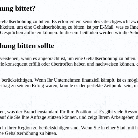
ung bittet?
Gehaltserhöhung zu bitten. Es erfordert ein sensibles Gleichgewicht 
keiten, um eine Gehaltserhöhung zu bitten, ist per E-Mail, was es Ihne
 Gesprächen auftreten können. In diesem Leitfaden werden wir die Schr
ung bitten sollte
 verstehen, wann es angebracht ist, um eine Gehaltserhöhung zu bitten.
e konsequent erfüllt oder übertroffen haben und nachweisen können, das
u berücksichtigen. Wenn Ihr Unternehmen finanziell kämpft, ist es mög
eitrag zu seinem Erfolg waren, könnte es der perfekte Zeitpunkt sein,
sen, was der Branchenstandard für Ihre Position ist. Es gibt viele Ress
uf die Sie Ihre Anfrage stützen können, und zeigt Ihrem Arbeitgeber, d
 in Ihrer Region zu berücksichtigen sind. Wenn Sie in einer Stadt mit 
ine Gehaltserhöhung zu bitten.