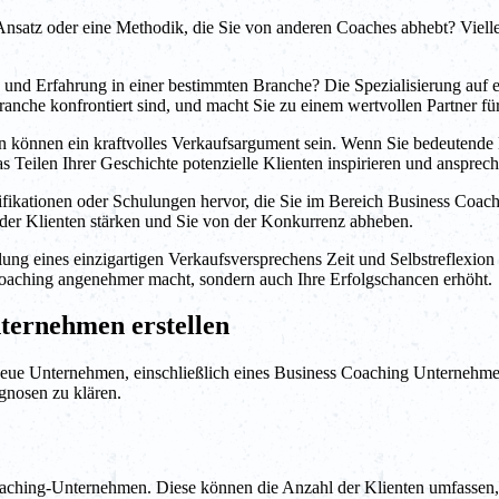
satz oder eine Methodik, die Sie von anderen Coaches abhebt? Vielleic
und Erfahrung in einer bestimmten Branche? Die Spezialisierung auf e
nche konfrontiert sind, und macht Sie zu einem wertvollen Partner für
en können ein kraftvolles Verkaufsargument sein. Wenn Sie bedeutend
s Teilen Ihrer Geschichte potenzielle Klienten inspirieren und ansprech
alifikationen oder Schulungen hervor, die Sie im Bereich Business Coa
der Klienten stärken und Sie von der Konkurrenz abheben.
g eines einzigartigen Verkaufsversprechens Zeit und Selbstreflexion er
 Coaching angenehmer macht, sondern auch Ihre Erfolgschancen erhöht.
ternehmen erstellen
eue Unternehmen, einschließlich eines Business Coaching Unternehmens,
ognosen zu klären.
Coaching-Unternehmen. Diese können die Anzahl der Klienten umfassen,