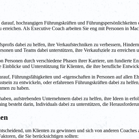
 darauf, hochrangigen Führungskräften und Führungspersönlichkeiten da
zu erreichen. Als Executive Coach arbeiten Sie eng mit Personen in Mac
fsprofis dabei zu helfen, ihre Verkaufstechniken zu verbessern, Hinde
ersonen und Teams dabei unterstützen, ihre Verkaufsziele zu erreichen u
n Personen durch verschiedene Phasen ihrer Karriere, um fundierte En
le Einblicke und Unterstützung für Klienten, die ihre berufliche Entw
rauf, Führungsfähigkeiten und -eigenschaften in Personen auf allen E
tsein zu entwickeln, oder erfahrenen Führungskräften dabei zu helfen, 
ehmen zu haben.
haben, aufstrebenden Unternehmern dabei zu helfen, ihre Ideen in erf
ing besteht darin, Individuals dabei zu unterstützen, die Herausforder
den
entscheidend, um Klienten zu gewinnen und sich von anderen Coaches a
ktoren, die Sie berücksichtigen sollten: