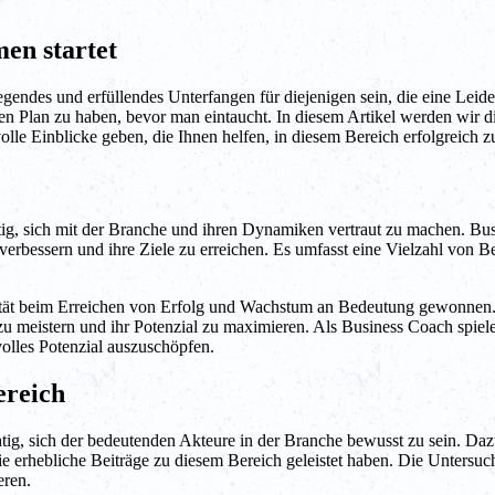
en startet
es und erfüllendes Unterfangen für diejenigen sein, die eine Leidensc
ren Plan zu haben, bevor man eintaucht. In diesem Artikel werden wir di
e Einblicke geben, die Ihnen helfen, in diesem Bereich erfolgreich zu
tig, sich mit der Branche und ihren Dynamiken vertraut zu machen. Busi
verbessern und ihre Ziele zu erreichen. Es umfasst eine Vielzahl von B
tivität beim Erreichen von Erfolg und Wachstum an Bedeutung gewonne
meistern und ihr Potenzial zu maximieren. Als Business Coach spielen
olles Potenzial auszuschöpfen.
ereich
ig, sich der bedeutenden Akteure in der Branche bewusst zu sein. Daz
ie erhebliche Beiträge zu diesem Bereich geleistet haben. Die Untersu
eren.