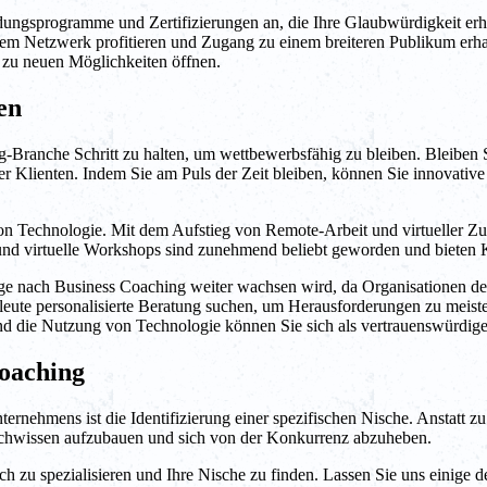
dungsprogramme und Zertifizierungen an, die Ihre Glaubwürdigkeit er
m Netzwerk profitieren und Zugang zu einem breiteren Publikum erha
zu neuen Möglichkeiten öffnen.
en
ing-Branche Schritt zu halten, um wettbewerbsfähig zu bleiben. Bleibe
r Klienten. Indem Sie am Puls der Zeit bleiben, können Sie innovativ
 von Technologie. Mit dem Aufstieg von Remote-Arbeit und virtueller Z
und virtuelle Workshops sind zunehmend beliebt geworden und bieten K
age nach Business Coaching weiter wachsen wird, da Organisationen de
te personalisierte Beratung suchen, um Herausforderungen zu meistern
nd die Nutzung von Technologie können Sie sich als vertrauenswürdiger
Coaching
rnehmens ist die Identifizierung einer spezifischen Nische. Anstatt zu 
achwissen aufzubauen und sich von der Konkurrenz abzuheben.
ich zu spezialisieren und Ihre Nische zu finden. Lassen Sie uns einig