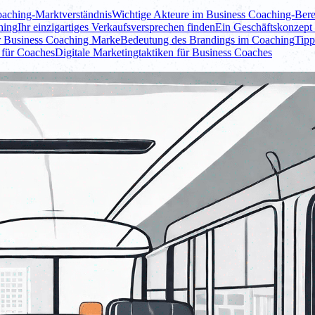
aching-Marktverständnis
Wichtige Akteure im Business Coaching-Bere
hing
Ihr einzigartiges Verkaufsversprechen finden
Ein Geschäftskonzept 
r Business Coaching Marke
Bedeutung des Brandings im Coaching
Tipp
n für Coaches
Digitale Marketingtaktiken für Business Coaches