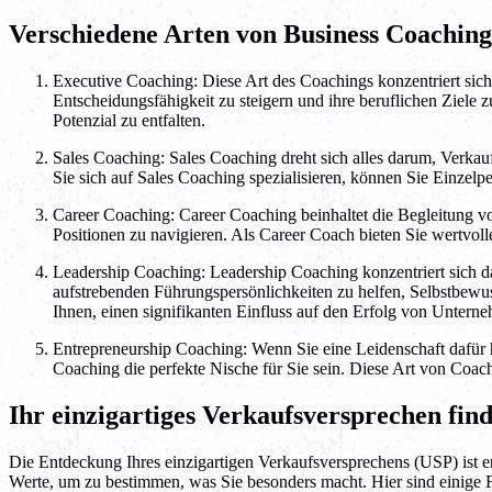
Verschiedene Arten von Business Coaching
Executive Coaching: Diese Art des Coachings konzentriert sich
Entscheidungsfähigkeit zu steigern und ihre beruflichen Ziele 
Potenzial zu entfalten.
Sales Coaching: Sales Coaching dreht sich alles darum, Verkau
Sie sich auf Sales Coaching spezialisieren, können Sie Einzelp
Career Coaching: Career Coaching beinhaltet die Begleitung vo
Positionen zu navigieren. Als Career Coach bieten Sie wertvol
Leadership Coaching: Leadership Coaching konzentriert sich da
aufstrebenden Führungspersönlichkeiten zu helfen, Selbstbewuss
Ihnen, einen signifikanten Einfluss auf den Erfolg von Untern
Entrepreneurship Coaching: Wenn Sie eine Leidenschaft dafür 
Coaching die perfekte Nische für Sie sein. Diese Art von Coach
Ihr einzigartiges Verkaufsversprechen fin
Die Entdeckung Ihres einzigartigen Verkaufsversprechens (USP) ist 
Werte, um zu bestimmen, was Sie besonders macht. Hier sind einige Fa