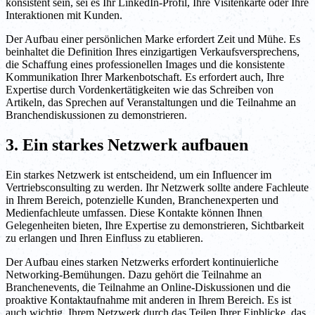
konsistent sein, sei es Ihr LinkedIn-Profil, Ihre Visitenkarte oder Ihre
Interaktionen mit Kunden.
Der Aufbau einer persönlichen Marke erfordert Zeit und Mühe. Es
beinhaltet die Definition Ihres einzigartigen Verkaufsversprechens,
die Schaffung eines professionellen Images und die konsistente
Kommunikation Ihrer Markenbotschaft. Es erfordert auch, Ihre
Expertise durch Vordenkertätigkeiten wie das Schreiben von
Artikeln, das Sprechen auf Veranstaltungen und die Teilnahme an
Branchendiskussionen zu demonstrieren.
3. Ein starkes Netzwerk aufbauen
Ein starkes Netzwerk ist entscheidend, um ein Influencer im
Vertriebsconsulting zu werden. Ihr Netzwerk sollte andere Fachleute
in Ihrem Bereich, potenzielle Kunden, Branchenexperten und
Medienfachleute umfassen. Diese Kontakte können Ihnen
Gelegenheiten bieten, Ihre Expertise zu demonstrieren, Sichtbarkeit
zu erlangen und Ihren Einfluss zu etablieren.
Der Aufbau eines starken Netzwerks erfordert kontinuierliche
Networking-Bemühungen. Dazu gehört die Teilnahme an
Branchenevents, die Teilnahme an Online-Diskussionen und die
proaktive Kontaktaufnahme mit anderen in Ihrem Bereich. Es ist
auch wichtig, Ihrem Netzwerk durch das Teilen Ihrer Einblicke, das