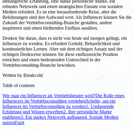
umfangreiche Erfahrung, eine starke persönliche Marke, ein
robustes Netzwerk und einen strategischen Einsatz von sozialen
Medien erfordert. Es ist eine herausfordernde Reise, aber die
Belohnungen sind den Aufwand wert. Als Influencer können Sie die
Zukunft der Vertriebsconsulting-Branche gestalten, andere
inspirieren und einen bleibenden Einfluss ausüben.
Denken Sie daran, dass es nicht von heute auf morgen gelingt, ein
Influencer zu werden. Es erfordert Geduld, Beharrlichkeit und
kontinuierliches Lernen. Aber mit dem richtigen Ansatz und der
richtigen Denkweise können Sie diese einflussreiche Position
erreichen und einen bedeutenden Unterschied in der
Vertriebsconsulting-Branche bewirken.
Written by
Breakcold
Table of contents
Wie man ein Influencer als Vertriebsberater wird?
Die Rolle eines
Influencers im Vertriebsconsulting verstehen
Schritte, um ein
Influencer im Vertriebsconsulting zu werden
1. Umfassende
Erfahrung und Wissen erwerben
2. Ihre persönliche Marke
etablieren
3. Ein starkes Netzwerk aufbauen
4. Soziale Medien
nutzen
Fazit