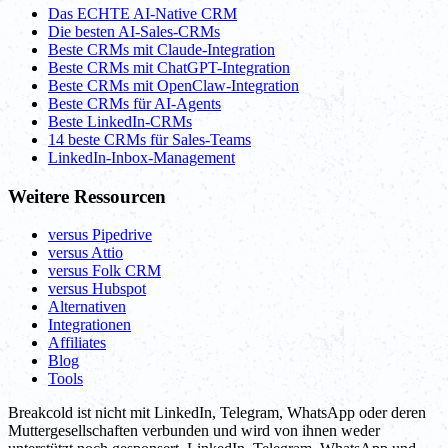
Das ECHTE AI-Native CRM
Die besten AI-Sales-CRMs
Beste CRMs mit Claude-Integration
Beste CRMs mit ChatGPT-Integration
Beste CRMs mit OpenClaw-Integration
Beste CRMs für AI-Agents
Beste LinkedIn-CRMs
14 beste CRMs für Sales-Teams
LinkedIn-Inbox-Management
Weitere Ressourcen
versus Pipedrive
versus Attio
versus Folk CRM
versus Hubspot
Alternativen
Integrationen
Affiliates
Blog
Tools
Breakcold ist nicht mit LinkedIn, Telegram, WhatsApp oder deren
Muttergesellschaften verbunden und wird von ihnen weder