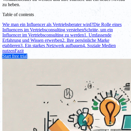
zu heben.
Table of contents
Wie man ein Influencer als Vertriebsberater wird?
Die Rolle eines
Influencers im Vertriebsconsulting verstehen
Schritte, um ein
Influencer im Vertriebsconsulting zu werden
1. Umfassende
Erfahrung und Wissen erwerben
2. Ihre persönliche Marke
etablieren
3. Ein starkes Netzwerk aufbauen
4. Soziale Medien
nutzen
Fazit
Start free trial