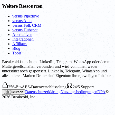
Weitere Ressourcen
versus Pipedrive
versus Attio
versus Folk CRM
versus Hubspot
Alternativen
Integrationen
Affiliates
Blog
Tools
Breakcold ist nicht mit LinkedIn, Telegram, WhatsApp oder deren
Muttergesellschaften verbunden und wird von ihnen weder
unterstützt noch gesponsert. LinkedIn, Telegram, WhatsApp und
alle anderen Marken Dritter sind Eigentum ihrer jeweiligen Inhaber.
256-Bit-AES-Datenverschlüsselung
24/5 Support
Datenschutzerklärung
Nutzungsbedingungen
DPA
©
🇩🇪
Deutsch
2026
Breakcold, Inc.