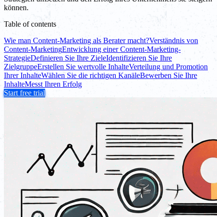
können.
Table of contents
Wie man Content-Marketing als Berater macht?
Verständnis von
Content-Marketing
Entwicklung einer Content-Marketing-
Strategie
Definieren Sie Ihre Ziele
Identifizieren Sie Ihre
Zielgruppe
Erstellen Sie wertvolle Inhalte
Verteilung und Promotion
Ihrer Inhalte
Wählen Sie die richtigen Kanäle
Bewerben Sie Ihre
Inhalte
Messt Ihren Erfolg
Start free trial