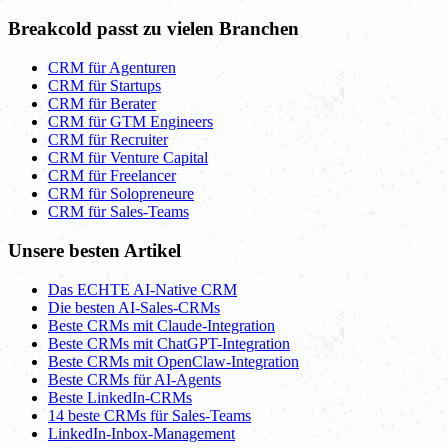
Breakcold passt zu vielen Branchen
CRM für Agenturen
CRM für Startups
CRM für Berater
CRM für GTM Engineers
CRM für Recruiter
CRM für Venture Capital
CRM für Freelancer
CRM für Solopreneure
CRM für Sales-Teams
Unsere besten Artikel
Das ECHTE AI-Native CRM
Die besten AI-Sales-CRMs
Beste CRMs mit Claude-Integration
Beste CRMs mit ChatGPT-Integration
Beste CRMs mit OpenClaw-Integration
Beste CRMs für AI-Agents
Beste LinkedIn-CRMs
14 beste CRMs für Sales-Teams
LinkedIn-Inbox-Management