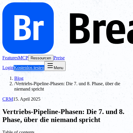
Features
MCP
Preise
Ressourcen
Login
Kostenlos testen
Menu
Blog
/
Vertriebs-Pipeline-Phasen: Die 7. und 8. Phase, über die
niemand spricht
CRM
15. April 2025
Vertriebs-Pipeline-Phasen: Die 7. und 8.
Phase, über die niemand spricht
Table of contents