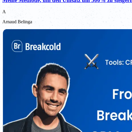
Meine Methode, um den Umsatz um 500% zu steiger
A
Arnaud Belinga