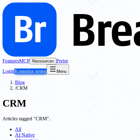
Features
MCP
Preise
Ressourcen
Login
Kostenlos testen
Menu
Blog
/
CRM
CRM
Articles tagged "CRM".
All
AI Native