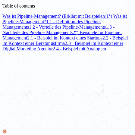
Table of contents
Was ist Pipeline-Management? (Erklärt mit Beispielen)
1°) Was ist
Pipeline-Management?
1.1 - Definition des Pipeline-
Managements
1.2 - Vorteile des Pipeline-Managements
1.3 -
Nachteile des Pipeline-Managements
2°) Beispiele für Pipeline-
Management
2.1 - Beispiel im Kontext eines Startups
2.2 - Beispiel
im Kontext einer Beratungsfirma
2.3 - Beispiel im Kontext einer
Digital Marketing Agentur
2.4 - Beispiel mit Analogien