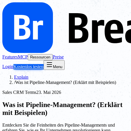
Features
MCP
Preise
Ressourcen
Login
Kostenlos testen
Menu
Explain
/
Was ist Pipeline-Management? (Erklärt mit Beispielen)
Sales CRM Terms
23. Mai 2026
Was ist Pipeline-Management? (Erklärt
mit Beispielen)
Entdecken Sie die Feinheiten des Pipeline-Managements und
erfahren Sie, wie es Ihr Unternehmen revolutionieren kann.