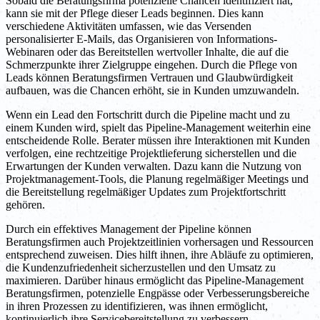
Sobald die Beratungsfirma potenzielle Chancen identifiziert hat,
kann sie mit der Pflege dieser Leads beginnen. Dies kann
verschiedene Aktivitäten umfassen, wie das Versenden
personalisierter E-Mails, das Organisieren von Informations-
Webinaren oder das Bereitstellen wertvoller Inhalte, die auf die
Schmerzpunkte ihrer Zielgruppe eingehen. Durch die Pflege von
Leads können Beratungsfirmen Vertrauen und Glaubwürdigkeit
aufbauen, was die Chancen erhöht, sie in Kunden umzuwandeln.
Wenn ein Lead den Fortschritt durch die Pipeline macht und zu
einem Kunden wird, spielt das Pipeline-Management weiterhin eine
entscheidende Rolle. Berater müssen ihre Interaktionen mit Kunden
verfolgen, eine rechtzeitige Projektlieferung sicherstellen und die
Erwartungen der Kunden verwalten. Dazu kann die Nutzung von
Projektmanagement-Tools, die Planung regelmäßiger Meetings und
die Bereitstellung regelmäßiger Updates zum Projektfortschritt
gehören.
Durch ein effektives Management der Pipeline können
Beratungsfirmen auch Projektzeitlinien vorhersagen und Ressourcen
entsprechend zuweisen. Dies hilft ihnen, ihre Abläufe zu optimieren,
die Kundenzufriedenheit sicherzustellen und den Umsatz zu
maximieren. Darüber hinaus ermöglicht das Pipeline-Management
Beratungsfirmen, potenzielle Engpässe oder Verbesserungsbereiche
in ihren Prozessen zu identifizieren, was ihnen ermöglicht,
kontinuierlich ihre Servicebereitstellung zu verbessern.