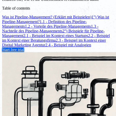
Table of contents
Was ist Pipeline-Management? (Erklärt mit Beispielen)
1°) Was ist
Pipeline-Management?
1.1 - Definition des Pipeline-
Managements
1.2 - Vorteile des Pipeline-Managements
1.3 -
Nachteile des Pipeline-Managements
2°) Beispiele für Pipeline-
Management
2.1 - Beispiel im Kontext eines Startups
2.2 - Beispiel
im Kontext einer Beratungsfirma
2.3 - Beispiel im Kontext einer
Digital Marketing Agentur
2.4 - Beispiel mit Analogien
Start free trial