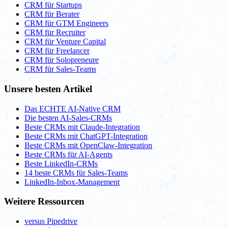
CRM für Startups
CRM für Berater
CRM für GTM Engineers
CRM für Recruiter
CRM für Venture Capital
CRM für Freelancer
CRM für Solopreneure
CRM für Sales-Teams
Unsere besten Artikel
Das ECHTE AI-Native CRM
Die besten AI-Sales-CRMs
Beste CRMs mit Claude-Integration
Beste CRMs mit ChatGPT-Integration
Beste CRMs mit OpenClaw-Integration
Beste CRMs für AI-Agents
Beste LinkedIn-CRMs
14 beste CRMs für Sales-Teams
LinkedIn-Inbox-Management
Weitere Ressourcen
versus Pipedrive