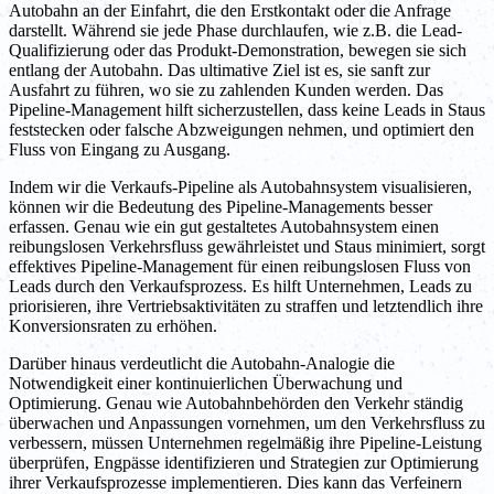
Autobahn an der Einfahrt, die den Erstkontakt oder die Anfrage
darstellt. Während sie jede Phase durchlaufen, wie z.B. die Lead-
Qualifizierung oder das Produkt-Demonstration, bewegen sie sich
entlang der Autobahn. Das ultimative Ziel ist es, sie sanft zur
Ausfahrt zu führen, wo sie zu zahlenden Kunden werden. Das
Pipeline-Management hilft sicherzustellen, dass keine Leads in Staus
feststecken oder falsche Abzweigungen nehmen, und optimiert den
Fluss von Eingang zu Ausgang.
Indem wir die Verkaufs-Pipeline als Autobahnsystem visualisieren,
können wir die Bedeutung des Pipeline-Managements besser
erfassen. Genau wie ein gut gestaltetes Autobahnsystem einen
reibungslosen Verkehrsfluss gewährleistet und Staus minimiert, sorgt
effektives Pipeline-Management für einen reibungslosen Fluss von
Leads durch den Verkaufsprozess. Es hilft Unternehmen, Leads zu
priorisieren, ihre Vertriebsaktivitäten zu straffen und letztendlich ihre
Konversionsraten zu erhöhen.
Darüber hinaus verdeutlicht die Autobahn-Analogie die
Notwendigkeit einer kontinuierlichen Überwachung und
Optimierung. Genau wie Autobahnbehörden den Verkehr ständig
überwachen und Anpassungen vornehmen, um den Verkehrsfluss zu
verbessern, müssen Unternehmen regelmäßig ihre Pipeline-Leistung
überprüfen, Engpässe identifizieren und Strategien zur Optimierung
ihrer Verkaufsprozesse implementieren. Dies kann das Verfeinern