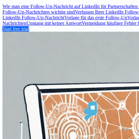
Wie man eine Follow-Up-Nachricht auf LinkedIn für Partnerschaften 
Follow-Up-Nachrichten wichtig sind
Verfassen Ihrer LinkedIn Follo
LinkedIn Follow-Up-Nachricht
Vorlage für das erste Follow-Up
Vorla
Nachrichten
Umgang mit keiner Antwort
Vermeidung häufiger Fehler 
Start free trial