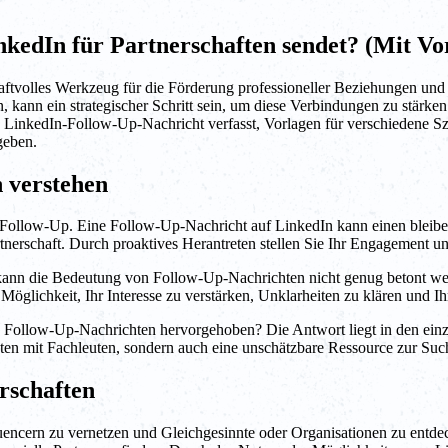
kedIn für Partnerschaften sendet? (Mit Vo
kraftvolles Werkzeug für die Förderung professioneller Beziehungen und
n, kann ein strategischer Schritt sein, um diese Verbindungen zu stärk
 LinkedIn-Follow-Up-Nachricht verfasst, Vorlagen für verschiedene Sze
geben.
 verstehen
 Follow-Up. Eine Follow-Up-Nachricht auf LinkedIn kann einen bleibe
Partnerschaft. Durch proaktives Herantreten stellen Sie Ihr Engagement 
 kann die Bedeutung von Follow-Up-Nachrichten nicht genug betont we
 Möglichkeit, Ihr Interesse zu verstärken, Unklarheiten zu klären und
e Follow-Up-Nachrichten hervorgehoben? Die Antwort liegt in den einzi
kten mit Fachleuten, sondern auch eine unschätzbare Ressource zur Suc
rschaften
fluencern zu vernetzen und Gleichgesinnte oder Organisationen zu entd