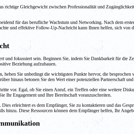
s richtige Gleichgewicht zwischen Professionalität und Zugänglichkeit 
eidend für das berufliche Wachstum und Networking. Nach dem ersten K
dachte und effektive Follow-Up-Nachricht kann Ihnen helfen, sich von 
icht
siert und fokussiert sein. Beginnen Sie, indem Sie Dankbarkeit für di
 positive Beziehung aufzubauen.
, heben Sie unbedingt die wichtigsten Punkte hervor, die besprochen 
ber hinaus betonen Sie den Wert einer potenziellen Partnerschaft und
itte vor. Egal, ob Sie einen Anruf, ein Treffen oder eine weitere Diskus
n Sie Ihr Engagement und Ihre Bereitschaft voranzuschreiten.
 Dies erleichtert es dem Empfänger, Sie zu kontaktieren und das Gesprä
falls hinzu. Diese Ressourcen können dem Empfänger helfen, Ihr Angebo
Kommunikation