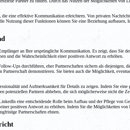
tenzielle Partner zu finden. Durch das Nutzen der Möglichkeiten von L
 die eine effektive Kommunikation erleichtern. Von privaten Nachricht
h die Nutzung dieser Funktionen können Sie eine Beziehung aufbauen, I
nd
Empfänger an Ihre ursprüngliche Kommunikation. Es zeigt, dass Sie dere
en und die Wahrscheinlichkeit einer positiven Antwort zu erhöhen.
llow-Ups durchführen, eher Partnerschaften sichern als diejenigen, die
n Partnerschaft demonstrieren. Sie bieten auch die Möglichkeit, eventu
sionalität und Aufmerksamkeit für Details zu zeigen. Indem Sie eine gu
n potenziellen Partnern abheben, die sich möglicherweise nicht die 
nkedIn eine entscheidende Rolle beim Aufbau und der Pflege von Gesch
eit einer positiven Antwort zu erhöhen. Indem Sie die Möglichkeiten 
gfristige Partnerschaften ebnen.
richt