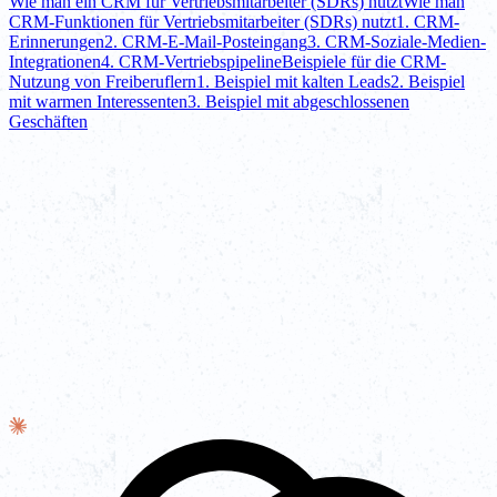
Wie man ein CRM für Vertriebsmitarbeiter (SDRs) nutzt
Wie man
CRM-Funktionen für Vertriebsmitarbeiter (SDRs) nutzt
1. CRM-
Erinnerungen
2. CRM-E-Mail-Posteingang
3. CRM-Soziale-Medien-
Integrationen
4. CRM-Vertriebspipeline
Beispiele für die CRM-
Nutzung von Freiberuflern
1. Beispiel mit kalten Leads
2. Beispiel
mit warmen Interessenten
3. Beispiel mit abgeschlossenen
Geschäften