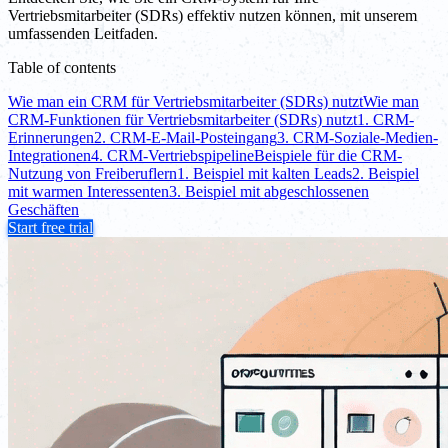
Vertriebsmitarbeiter (SDRs) effektiv nutzen können, mit unserem
umfassenden Leitfaden.
Table of contents
Wie man ein CRM für Vertriebsmitarbeiter (SDRs) nutzt
Wie man
CRM-Funktionen für Vertriebsmitarbeiter (SDRs) nutzt
1. CRM-
Erinnerungen
2. CRM-E-Mail-Posteingang
3. CRM-Soziale-Medien-
Integrationen
4. CRM-Vertriebspipeline
Beispiele für die CRM-
Nutzung von Freiberuflern
1. Beispiel mit kalten Leads
2. Beispiel
mit warmen Interessenten
3. Beispiel mit abgeschlossenen
Geschäften
Start free trial