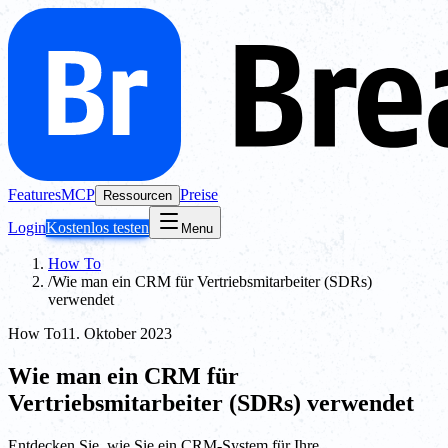
Features
MCP
Preise
Ressourcen
Login
Kostenlos testen
Menu
How To
/
Wie man ein CRM für Vertriebsmitarbeiter (SDRs)
verwendet
How To
11. Oktober 2023
Wie man ein CRM für
Vertriebsmitarbeiter (SDRs) verwendet
Entdecken Sie, wie Sie ein CRM-System für Ihre