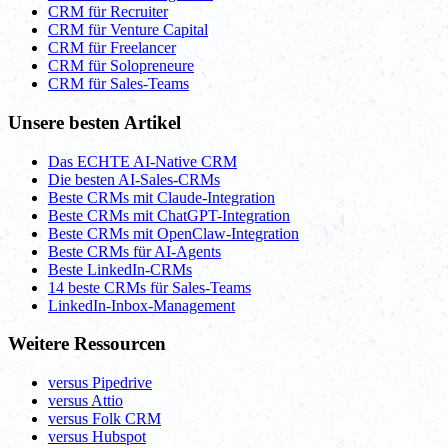
CRM für Recruiter
CRM für Venture Capital
CRM für Freelancer
CRM für Solopreneure
CRM für Sales-Teams
Unsere besten Artikel
Das ECHTE AI-Native CRM
Die besten AI-Sales-CRMs
Beste CRMs mit Claude-Integration
Beste CRMs mit ChatGPT-Integration
Beste CRMs mit OpenClaw-Integration
Beste CRMs für AI-Agents
Beste LinkedIn-CRMs
14 beste CRMs für Sales-Teams
LinkedIn-Inbox-Management
Weitere Ressourcen
versus Pipedrive
versus Attio
versus Folk CRM
versus Hubspot