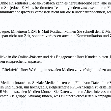
 ein zentrales E-Mail-Postfach kann es herausfordernd sein, alle im 
ie jedoch E-Mails bestimmten Teammitgliedern zuweisen, deren Fortsc
 Kommunikationsprozess verbessert nicht nur die Kundenzufriedenheit, 
ne. Mit einem CRM-E-Mail-Postfach können Sie schnell den E-Mail-V
spart nicht nur Zeit, sondern verbessert auch die Kommunikation und 
licke in die Online-Präsenz und das Engagement Ihrer Kunden bieten. 
nen entsprechend anpassen.
 Effektivität Ihrer Werbung in sozialen Medien zu verfolgen und zu an
e Medien eintauchen. Soziale Medien bieten eine Fülle von Daten über 
eln und nutzen, um hochgradig zielgerichtete PPC-Anzeigen zu erstel
 CRMs mit sozialen Medien können Sie Daten zu deren Alter, Interesse
nschten Zielgruppe Anklang finden, was zu einer verbesserten Kampagn