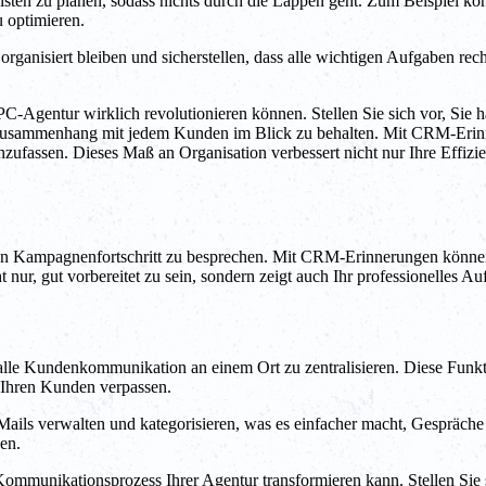
ten zu planen, sodass nichts durch die Lappen geht. Zum Beispiel kö
 optimieren.
isiert bleiben und sicherstellen, dass alle wichtigen Aufgaben recht
PC-Agentur wirklich revolutionieren können. Stellen Sie sich vor, Si
 Zusammenhang mit jedem Kunden im Blick zu behalten. Mit CRM-Erin
chzufassen. Dieses Maß an Organisation verbessert nicht nur Ihre Effizie
Kampagnenfortschritt zu besprechen. Mit CRM-Erinnerungen können S
ht nur, gut vorbereitet zu sein, sondern zeigt auch Ihr professionelle
alle Kundenkommunikation an einem Ort zu zentralisieren. Diese Funkt
n Ihren Kunden verpassen.
ls verwalten und kategorisieren, was es einfacher macht, Gespräche 
en.
mmunikationsprozess Ihrer Agentur transformieren kann. Stellen Sie s