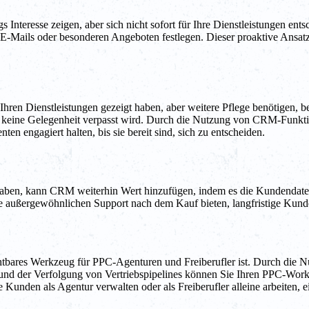
gs Interesse zeigen, aber sich nicht sofort für Ihre Dienstleistungen 
 E-Mails oder besonderen Angeboten festlegen. Dieser proaktive Ansat
 Ihren Dienstleistungen gezeigt haben, aber weitere Pflege benötigen,
amit keine Gelegenheit verpasst wird. Durch die Nutzung von CRM-Fun
en engagiert halten, bis sie bereit sind, sich zu entscheiden.
aben, kann CRM weiterhin Wert hinzufügen, indem es die Kundendaten o
 außergewöhnlichen Support nach dem Kauf bieten, langfristige Kund
tbares Werkzeug für PPC-Agenturen und Freiberufler ist. Durch die 
n und der Verfolgung von Vertriebspipelines können Sie Ihren PPC-Wo
e Kunden als Agentur verwalten oder als Freiberufler alleine arbeiten