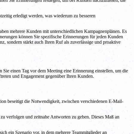
nnen Sie Erinnerungen festlegen, um bei Kunden nachzufassen, die
zeitig erledigt werden, was wiederum zu besseren
e haben mehrere Kunden mit unterschiedlichen Kampagnenplänen. Es
nerungen können Sie spezifische Erinnerungen für jeden Kunden
nz, sondern stärkt auch Ihren Ruf als zuverlässige und proaktive
ie einen Tag vor dem Meeting eine Erinnerung einstellen, um die
s Auftreten und Engagement gegenüber Ihren Kunden.
ion beseitigt die Notwendigkeit, zwischen verschiedenen E-Mail-
zu verfolgen und zeitnahe Antworten zu geben. Dieses Maß an
ich ein Szenario vor, in dem mehrere Teammitglieder an