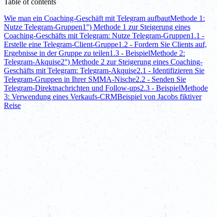
Table of contents
Wie man ein Coaching-Geschäft mit Telegram aufbaut
Methode 1:
Nutze Telegram-Gruppen
1°) Methode 1 zur Steigerung eines
Coaching-Geschäfts mit Telegram: Nutze Telegram-Gruppen
1.1 -
Erstelle eine Telegram-Client-Gruppe
1.2 - Fordern Sie Clients auf,
Ergebnisse in der Gruppe zu teilen
1.3 - Beispiel
Methode 2:
Telegram-Akquise
2°) Methode 2 zur Steigerung eines Coaching-
Geschäfts mit Telegram: Telegram-Akquise
2.1 - Identifizieren Sie
Telegram-Gruppen in Ihrer SMMA-Nische
2.2 - Senden Sie
Telegram-Direktnachrichten und Follow-ups
2.3 - Beispiel
Methode
3: Verwendung eines Verkaufs-CRM
Beispiel von Jacobs fiktiver
Reise