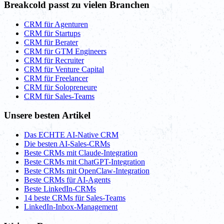
Breakcold passt zu vielen Branchen
CRM für Agenturen
CRM für Startups
CRM für Berater
CRM für GTM Engineers
CRM für Recruiter
CRM für Venture Capital
CRM für Freelancer
CRM für Solopreneure
CRM für Sales-Teams
Unsere besten Artikel
Das ECHTE AI-Native CRM
Die besten AI-Sales-CRMs
Beste CRMs mit Claude-Integration
Beste CRMs mit ChatGPT-Integration
Beste CRMs mit OpenClaw-Integration
Beste CRMs für AI-Agents
Beste LinkedIn-CRMs
14 beste CRMs für Sales-Teams
LinkedIn-Inbox-Management