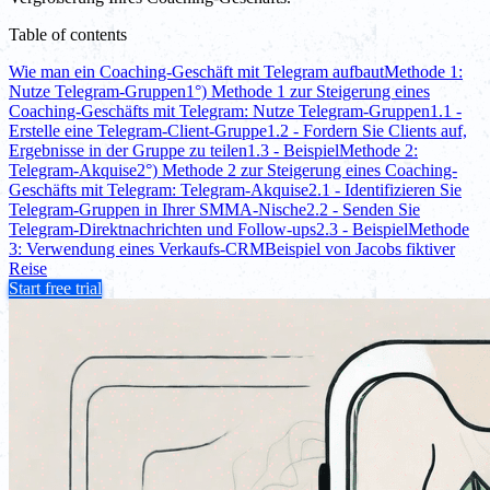
Table of contents
Wie man ein Coaching-Geschäft mit Telegram aufbaut
Methode 1:
Nutze Telegram-Gruppen
1°) Methode 1 zur Steigerung eines
Coaching-Geschäfts mit Telegram: Nutze Telegram-Gruppen
1.1 -
Erstelle eine Telegram-Client-Gruppe
1.2 - Fordern Sie Clients auf,
Ergebnisse in der Gruppe zu teilen
1.3 - Beispiel
Methode 2:
Telegram-Akquise
2°) Methode 2 zur Steigerung eines Coaching-
Geschäfts mit Telegram: Telegram-Akquise
2.1 - Identifizieren Sie
Telegram-Gruppen in Ihrer SMMA-Nische
2.2 - Senden Sie
Telegram-Direktnachrichten und Follow-ups
2.3 - Beispiel
Methode
3: Verwendung eines Verkaufs-CRM
Beispiel von Jacobs fiktiver
Reise
Start free trial