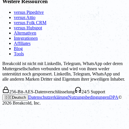
Weitere Ressourcen
versus Pipedrive
versus Attio
versus Folk CRM
versus Hubspot
Alternativen
Integrationen
Affiliates
Blog
Tools
Breakcold ist nicht mit LinkedIn, Telegram, WhatsApp oder deren
Muttergesellschaften verbunden und wird von ihnen weder
unterstützt noch gesponsert. LinkedIn, Telegram, WhatsApp und
alle anderen Marken Dritter sind Eigentum ihrer jeweiligen Inhaber.
256-Bit-AES-Datenverschlüsselung
24/5 Support
Datenschutzerklärung
Nutzungsbedingungen
DPA
©
🇩🇪
Deutsch
2026
Breakcold, Inc.