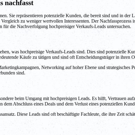
s nachfasst
. Sie repräsentieren potenzielle Kunden, die bereit sind und in der La
 Vergleich zu weniger wertvollen Interessenten. Der Nachfassprozess ist
en für die Nachverfolgung hochpreisiger Verkaufs-Leads untersuchen.
stehen, was hochpreisige Verkaufs-Leads sind. Dies sind potenzielle Ku
bedeutende Käufe zu tätigen und sind oft Entscheidungsträger in ihren O
arketingkampagnen, Networking auf hoher Ebene und strategisches Pros
rbunden sind.
sbesondere beim Umgang mit hochpreisigen Leads. Es hilft, Vertrauen a
en dem Abschluss eines Deals und dem Verlust eines potenziellen Kun
satz. Diese Leads sind oft beschäftigte Fachleute, die ihre Zeit schät