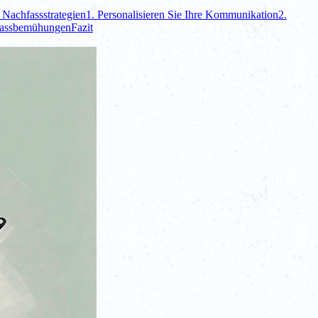
 Nachfassstrategien
1. Personalisieren Sie Ihre Kommunikation
2.
hfassbemühungen
Fazit