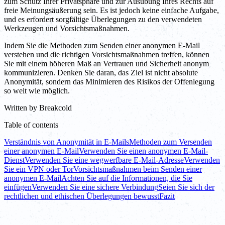
zum Schutz Ihrer Privatsphäre und zur Ausübung Ihres Rechts auf
freie Meinungsäußerung sein. Es ist jedoch keine einfache Aufgabe,
und es erfordert sorgfältige Überlegungen zu den verwendeten
Werkzeugen und Vorsichtsmaßnahmen.
Indem Sie die Methoden zum Senden einer anonymen E-Mail
verstehen und die richtigen Vorsichtsmaßnahmen treffen, können
Sie mit einem höheren Maß an Vertrauen und Sicherheit anonym
kommunizieren. Denken Sie daran, das Ziel ist nicht absolute
Anonymität, sondern das Minimieren des Risikos der Offenlegung
so weit wie möglich.
Written by
Breakcold
Table of contents
Verständnis von Anonymität in E-Mails
Methoden zum Versenden
einer anonymen E-Mail
Verwenden Sie einen anonymen E-Mail-
Dienst
Verwenden Sie eine wegwerfbare E-Mail-Adresse
Verwenden
Sie ein VPN oder Tor
Vorsichtsmaßnahmen beim Senden einer
anonymen E-Mail
Achten Sie auf die Informationen, die Sie
einfügen
Verwenden Sie eine sichere Verbindung
Seien Sie sich der
rechtlichen und ethischen Überlegungen bewusst
Fazit