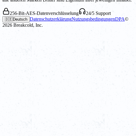
256-Bit-AES-Datenverschlüsselung
24/5 Support
Datenschutzerklärung
Nutzungsbedingungen
DPA
©
🇩🇪
Deutsch
2026
Breakcold, Inc.