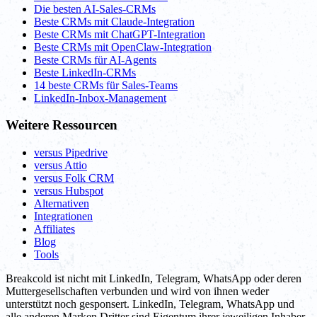
Die besten AI-Sales-CRMs
Beste CRMs mit Claude-Integration
Beste CRMs mit ChatGPT-Integration
Beste CRMs mit OpenClaw-Integration
Beste CRMs für AI-Agents
Beste LinkedIn-CRMs
14 beste CRMs für Sales-Teams
LinkedIn-Inbox-Management
Weitere Ressourcen
versus Pipedrive
versus Attio
versus Folk CRM
versus Hubspot
Alternativen
Integrationen
Affiliates
Blog
Tools
Breakcold ist nicht mit LinkedIn, Telegram, WhatsApp oder deren
Muttergesellschaften verbunden und wird von ihnen weder
unterstützt noch gesponsert. LinkedIn, Telegram, WhatsApp und
alle anderen Marken Dritter sind Eigentum ihrer jeweiligen Inhaber.