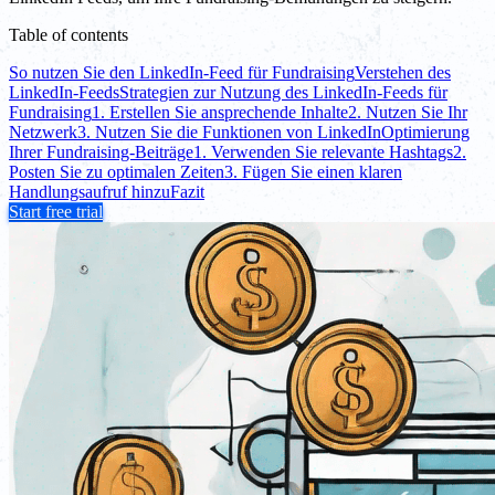
Table of contents
So nutzen Sie den LinkedIn-Feed für Fundraising
Verstehen des
LinkedIn-Feeds
Strategien zur Nutzung des LinkedIn-Feeds für
Fundraising
1. Erstellen Sie ansprechende Inhalte
2. Nutzen Sie Ihr
Netzwerk
3. Nutzen Sie die Funktionen von LinkedIn
Optimierung
Ihrer Fundraising-Beiträge
1. Verwenden Sie relevante Hashtags
2.
Posten Sie zu optimalen Zeiten
3. Fügen Sie einen klaren
Handlungsaufruf hinzu
Fazit
Start free trial