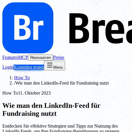
Features
MCP
Preise
Ressourcen
Login
Kostenlos testen
Menu
How To
/
Wie man den LinkedIn-Feed für Fundraising nutzt
How To
11. Oktober 2023
Wie man den LinkedIn-Feed für
Fundraising nutzt
Entdecken Sie effektive Strategien und Tipps zur Nutzung des
LinkedIn Feeds, um Ihre Fundraising-Bemühungen zu steigern.