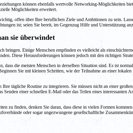
eziehungen können ebenfalls wertvolle Networking-Möglichkeiten biet
elle Möglichkeiten erweitert.
ichtig, offen über Ihre beruflichen Ziele und Ambitionen zu sein. Lass
tungen ist; seien Sie bereit, im Gegenzug Hilfe und Unterstützung anz
an sie überwindet
ich bringen. Einige Menschen empfinden es vielleicht als einschücht
 finden. Diese Herausforderungen können jedoch mit den richtigen Str
dass die meisten Menschen in derselben Situation sind. Es ist normal,
eginnen Sie mit kleinen Schritten, wie der Teilnahme an einer lokalen 
n Ihre tägliche Routine zu integrieren. Sie müssen nicht an einer groß
as Senden einer schnellen E-Mail oder das Teilen eines interessanten A
ten zu finden, denken Sie daran, dass diese in vielen Formen kommen
erufsverbände oder sogar ungezwungene gesellschaftliche Zusammenkünft