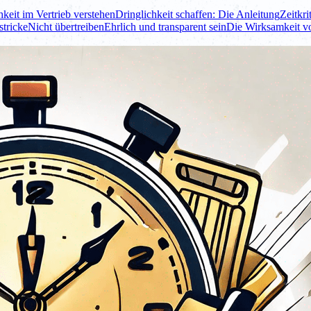
keit im Vertrieb verstehen
Dringlichkeit schaffen: Die Anleitung
Zeitkr
stricke
Nicht übertreiben
Ehrlich und transparent sein
Die Wirksamkeit vo