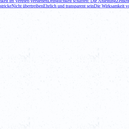
keit im Vertrieb verstehen
Dringlichkeit schaffen: Die Anleitung
Zeitkr
stricke
Nicht übertreiben
Ehrlich und transparent sein
Die Wirksamkeit vo