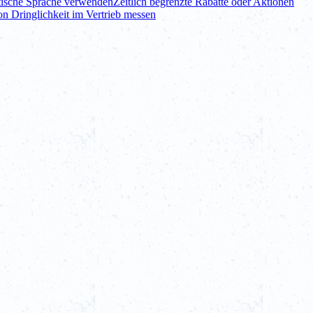
itische Sprache verwenden
Zeitlich begrenzte Rabatte oder Aktionen
n Dringlichkeit im Vertrieb messen