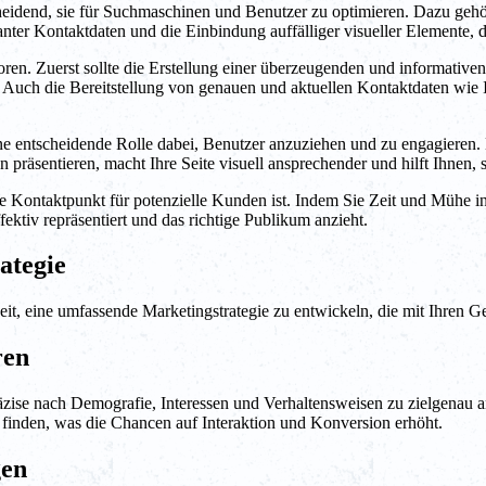
cheidend, sie für Suchmaschinen und Benutzer zu optimieren. Dazu gehör
er Kontaktdaten und die Einbindung auffälliger visueller Elemente, di
en. Zuerst sollte die Erstellung einer überzeugenden und informativen 
. Auch die Bereitstellung von genauen und aktuellen Kontaktdaten wie 
eine entscheidende Rolle dabei, Benutzer anzuziehen und zu engagiere
en präsentieren, macht Ihre Seite visuell ansprechender und hilft Ihnen
e Kontaktpunkt für potenzielle Kunden ist. Indem Sie Zeit und Mühe in
ektiv repräsentiert und das richtige Publikum anzieht.
ategie
r Zeit, eine umfassende Marketingstrategie zu entwickeln, die mit Ihren 
ren
räzise nach Demografie, Interessen und Verhaltensweisen zu zielgenau a
g finden, was die Chancen auf Interaktion und Konversion erhöht.
gen