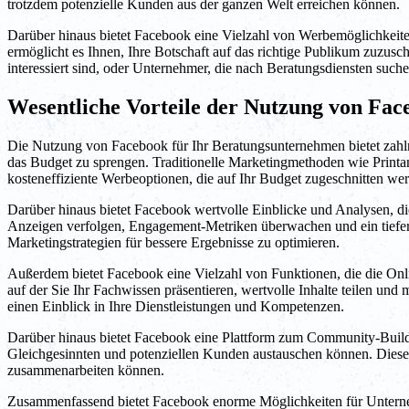
trotzdem potenzielle Kunden aus der ganzen Welt erreichen können.
Darüber hinaus bietet Facebook eine Vielzahl von Werbemöglichkeite
ermöglicht es Ihnen, Ihre Botschaft auf das richtige Publikum zuzus
interessiert sind, oder Unternehmer, die nach Beratungsdiensten such
Wesentliche Vorteile der Nutzung von Fa
Die Nutzung von Facebook für Ihr Beratungsunternehmen bietet zahlrei
das Budget zu sprengen. Traditionelle Marketingmethoden wie Printa
kosteneffiziente Werbeoptionen, die auf Ihr Budget zugeschnitten we
Darüber hinaus bietet Facebook wertvolle Einblicke und Analysen, d
Anzeigen verfolgen, Engagement-Metriken überwachen und ein tieferes
Marketingstrategien für bessere Ergebnisse zu optimieren.
Außerdem bietet Facebook eine Vielzahl von Funktionen, die die Onl
auf der Sie Ihr Fachwissen präsentieren, wertvolle Inhalte teilen und
einen Einblick in Ihre Dienstleistungen und Kompetenzen.
Darüber hinaus bietet Facebook eine Plattform zum Community-Buildin
Gleichgesinnten und potenziellen Kunden austauschen können. Diese
zusammenarbeiten können.
Zusammenfassend bietet Facebook enorme Möglichkeiten für Unterne