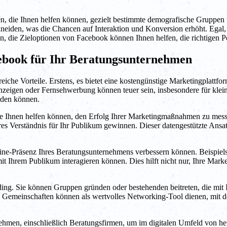
n, die Ihnen helfen können, gezielt bestimmte demografische Gruppen 
chneiden, was die Chancen auf Interaktion und Konversion erhöht. Egal,
en, die Zieloptionen von Facebook können Ihnen helfen, die richtigen P
cebook für Ihr Beratungsunternehmen
che Vorteile. Erstens, es bietet eine kostengünstige Marketingplattform
nzeigen oder Fernsehwerbung können teuer sein, insbesondere für kle
rden können.
ie Ihnen helfen können, den Erfolg Ihrer Marketingmaßnahmen zu messe
 Verständnis für Ihr Publikum gewinnen. Dieser datengestützte Ansatz
ine-Präsenz Ihres Beratungsunternehmens verbessern können. Beispiels
 mit Ihrem Publikum interagieren können. Dies hilft nicht nur, Ihre Ma
g. Sie können Gruppen gründen oder bestehenden beitreten, die mit Ih
 Gemeinschaften können als wertvolles Networking-Tool dienen, mit d
hmen, einschließlich Beratungsfirmen, um im digitalen Umfeld von h