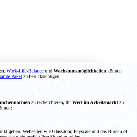
en
,
Work-Life-Balance
und
Wachstumsmöglichkeiten
können
samte Paket
zu berücksichtigen.
anchennormen
zu recherchieren, Ihr
Wert im Arbeitsmarkt
zu
können:
unkt geben. Webseiten wie Glassdoor, Payscale und das Bureau of
rweise nicht perfekt Ihre Situation wider.