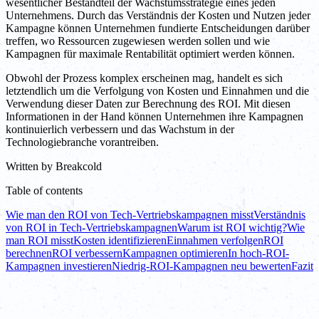
wesentlicher Bestandteil der Wachstumsstrategie eines jeden
Unternehmens. Durch das Verständnis der Kosten und Nutzen jeder
Kampagne können Unternehmen fundierte Entscheidungen darüber
treffen, wo Ressourcen zugewiesen werden sollen und wie
Kampagnen für maximale Rentabilität optimiert werden können.
Obwohl der Prozess komplex erscheinen mag, handelt es sich
letztendlich um die Verfolgung von Kosten und Einnahmen und die
Verwendung dieser Daten zur Berechnung des ROI. Mit diesen
Informationen in der Hand können Unternehmen ihre Kampagnen
kontinuierlich verbessern und das Wachstum in der
Technologiebranche vorantreiben.
Written by
Breakcold
Table of contents
Wie man den ROI von Tech-Vertriebskampagnen misst
Verständnis
von ROI in Tech-Vertriebskampagnen
Warum ist ROI wichtig?
Wie
man ROI misst
Kosten identifizieren
Einnahmen verfolgen
ROI
berechnen
ROI verbessern
Kampagnen optimieren
In hoch-ROI-
Kampagnen investieren
Niedrig-ROI-Kampagnen neu bewerten
Fazit