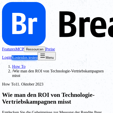
Features
MCP
Preise
Ressourcen
Login
Kostenlos testen
Menu
How To
/
Wie man den ROI von Technologie-Vertriebskampagnen
misst
How To
11. Oktober 2023
Wie man den ROI von Technologie-
Vertriebskampagnen misst
Entdecken Sie die Geheimnisse zur Messung der Rendite Ihrer