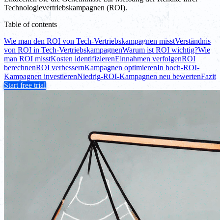
Technologievertriebskampagnen (ROI).
Table of contents
Wie man den ROI von Tech-Vertriebskampagnen misst
Verständnis
von ROI in Tech-Vertriebskampagnen
Warum ist ROI wichtig?
Wie
man ROI misst
Kosten identifizieren
Einnahmen verfolgen
ROI
berechnen
ROI verbessern
Kampagnen optimieren
In hoch-ROI-
Kampagnen investieren
Niedrig-ROI-Kampagnen neu bewerten
Fazit
Start free trial