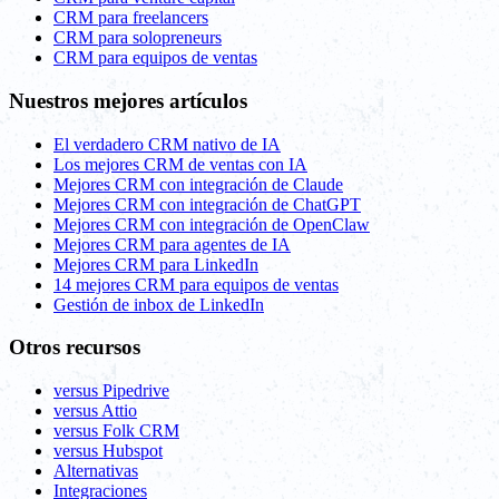
CRM para freelancers
CRM para solopreneurs
CRM para equipos de ventas
Nuestros mejores artículos
El verdadero CRM nativo de IA
Los mejores CRM de ventas con IA
Mejores CRM con integración de Claude
Mejores CRM con integración de ChatGPT
Mejores CRM con integración de OpenClaw
Mejores CRM para agentes de IA
Mejores CRM para LinkedIn
14 mejores CRM para equipos de ventas
Gestión de inbox de LinkedIn
Otros recursos
versus Pipedrive
versus Attio
versus Folk CRM
versus Hubspot
Alternativas
Integraciones