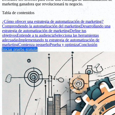
marketing ganadora que revolucionará tu negocio.
Tabla de contenidos
¿Cómo ofrecer una estrategia de automatización de marketing?
Comprendiendo la automatización del marketing
Desarrollando una
estrategia de automatización de marketing
Define tus
objetivos
Entiende a tu audiencia
Selecciona las herramientas
adecuadas
Implementando tu estrategia de automatización de
marketing
Comienza pequeño
Prueba y optimiza
Conclusión
Iniciar prueba gratuita