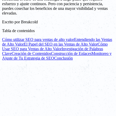
esfuerzo y ajuste continuos. Pero con paciencia y persistencia,
puedes cosechar los beneficios de una mayor visibilidad y ventas
elevadas.
Escrito por
Breakcold
Tabla de contenidos
Cómo utilizar SEO para ventas de alto valor
Entendiendo las Ventas
de Alto Valor
El Papel del SEO en las Ventas de Alto Valor
Cómo
Usar SEO para Ventas de Alto Valor
Investigación de Palabras
Clave
Creación de Contenidos
Construcción de Enlaces
Monitoreo y
Ajuste de Tu Estrategia de SEO
Conclusión