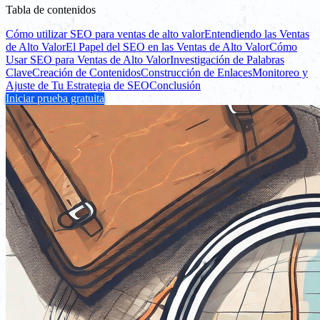
Tabla de contenidos
Cómo utilizar SEO para ventas de alto valor
Entendiendo las Ventas
de Alto Valor
El Papel del SEO en las Ventas de Alto Valor
Cómo
Usar SEO para Ventas de Alto Valor
Investigación de Palabras
Clave
Creación de Contenidos
Construcción de Enlaces
Monitoreo y
Ajuste de Tu Estrategia de SEO
Conclusión
Iniciar prueba gratuita