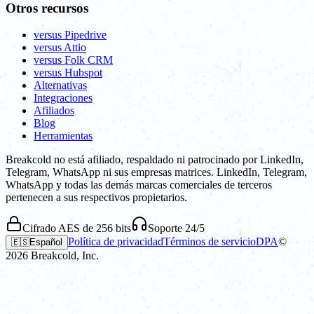
Otros recursos
versus Pipedrive
versus Attio
versus Folk CRM
versus Hubspot
Alternativas
Integraciones
Afiliados
Blog
Herramientas
Breakcold no está afiliado, respaldado ni patrocinado por LinkedIn,
Telegram, WhatsApp ni sus empresas matrices. LinkedIn, Telegram,
WhatsApp y todas las demás marcas comerciales de terceros
pertenecen a sus respectivos propietarios.
Cifrado AES de 256 bits
Soporte 24/5
Política de privacidad
Términos de servicio
DPA
©
🇪🇸
Español
2026
Breakcold, Inc.