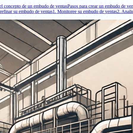
l concepto de un embudo de ventas
Pasos para crear un embudo de ven
 refinar su embudo de ventas
1. Monitoree su embudo de ventas
2. Anali