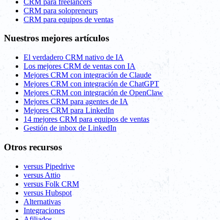
CRM para freelancers
CRM para solopreneurs
CRM para equipos de ventas
Nuestros mejores artículos
El verdadero CRM nativo de IA
Los mejores CRM de ventas con IA
Mejores CRM con integración de Claude
Mejores CRM con integración de ChatGPT
Mejores CRM con integración de OpenClaw
Mejores CRM para agentes de IA
Mejores CRM para LinkedIn
14 mejores CRM para equipos de ventas
Gestión de inbox de LinkedIn
Otros recursos
versus Pipedrive
versus Attio
versus Folk CRM
versus Hubspot
Alternativas
Integraciones
Afiliados