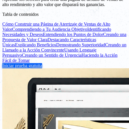
alto rendimiento y alto valor que disparará tus ganancias.
Tabla de contenidos
Cómo Construir una Página de Aterrizaje de Ventas de Alto
Valor
Comprendiendo a Tu Audiencia Objetivo
Identificando
Necesidades y Deseos
Entendiendo los Puntos de Dolor
Creando una
Propuesta de Valor Clara
Destacando Características
Únicas
Explicando Beneficios
Demostrando Superioridad
Creando un
Llamado a la Acción Convincente
Usando Lenguaje
Persuasivo
Creando un Sentido de Urgencia
Haciendo la Acción
Fácil de Tomar
Iniciar prueba gratuita