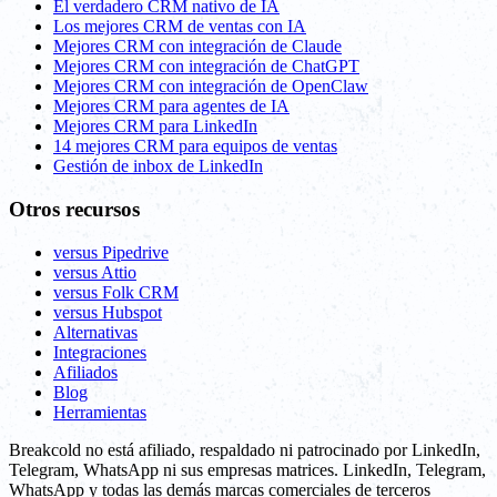
El verdadero CRM nativo de IA
Los mejores CRM de ventas con IA
Mejores CRM con integración de Claude
Mejores CRM con integración de ChatGPT
Mejores CRM con integración de OpenClaw
Mejores CRM para agentes de IA
Mejores CRM para LinkedIn
14 mejores CRM para equipos de ventas
Gestión de inbox de LinkedIn
Otros recursos
versus Pipedrive
versus Attio
versus Folk CRM
versus Hubspot
Alternativas
Integraciones
Afiliados
Blog
Herramientas
Breakcold no está afiliado, respaldado ni patrocinado por LinkedIn,
Telegram, WhatsApp ni sus empresas matrices. LinkedIn, Telegram,
WhatsApp y todas las demás marcas comerciales de terceros