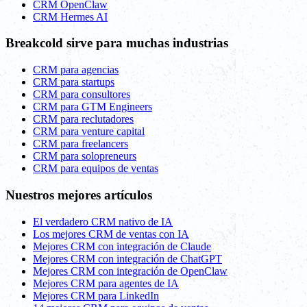
CRM OpenClaw
CRM Hermes AI
Breakcold sirve para muchas industrias
CRM para agencias
CRM para startups
CRM para consultores
CRM para GTM Engineers
CRM para reclutadores
CRM para venture capital
CRM para freelancers
CRM para solopreneurs
CRM para equipos de ventas
Nuestros mejores artículos
El verdadero CRM nativo de IA
Los mejores CRM de ventas con IA
Mejores CRM con integración de Claude
Mejores CRM con integración de ChatGPT
Mejores CRM con integración de OpenClaw
Mejores CRM para agentes de IA
Mejores CRM para LinkedIn