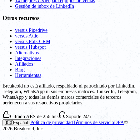
14 mejores CRM para equipos de ventas
Gestión de inbox de LinkedIn
Otros recursos
versus Pipedrive
versus Attio
versus Folk CRM
versus Hubspot
Alternativas
Integraciones
Afiliados
Blog
Herramientas
Breakcold no está afiliado, respaldado ni patrocinado por LinkedIn,
Telegram, WhatsApp ni sus empresas matrices. LinkedIn, Telegram,
WhatsApp y todas las demás marcas comerciales de terceros
pertenecen a sus respectivos propietarios.
Cifrado AES de 256 bits
Soporte 24/5
Política de privacidad
Términos de servicio
DPA
©
🇪🇸
Español
2026
Breakcold, Inc.