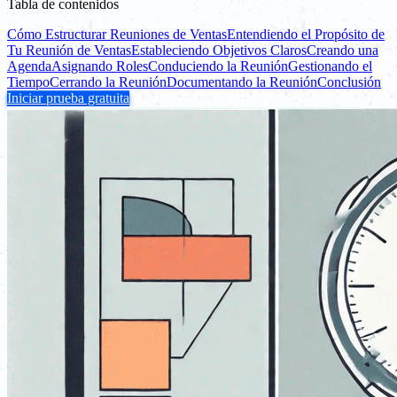
Tabla de contenidos
Cómo Estructurar Reuniones de Ventas
Entendiendo el Propósito de
Tu Reunión de Ventas
Estableciendo Objetivos Claros
Creando una
Agenda
Asignando Roles
Conduciendo la Reunión
Gestionando el
Tiempo
Cerrando la Reunión
Documentando la Reunión
Conclusión
Iniciar prueba gratuita