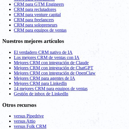
CRM para GTM Engineers
CRM para reclutadores
CRM para venture capital
CRM para freelancers
CRM para solopreneurs
CRM para equipos de ventas
Nuestros mejores artículos
El verdadero CRM nativo de IA
Los mejores CRM de ventas con IA
Mejores CRM con integración de Claude
Mejores CRM con integración de ChatGPT
Mejores CRM con integración de OpenClaw
Mejores CRM para agentes de IA
Mejores CRM para LinkedIn
14 mejores CRM para equipos de ventas
Gestión de inbox de LinkedIn
Otros recursos
versus Pipedrive
versus Attio
versus Folk CRM