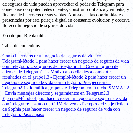
de seguros de vida pueden aprovechar el poder de Telegram para
conectarse con potenciales clientes, construir confianza y empatía, y
finalmente hacer crecer sus ventas. Aprovecha las oportunidades
presentadas por este paisaje digital en constante evolución y observa
florecer tu negocio de seguros de vida.
Escrito por
Breakcold
Tabla de contenidos
Cómo hacer crecer un negocio de seguros de vida con
Telegram
Método 1 para hacer crecer un negocio de seguros de vida
con Telegram: Usa grupos de Telegram
1.1 - Crea un grupo de
clientes de Telegram
1.2 - Motiva a los clientes a compartir
resultados en el grupo
1.3 - Ejemplo
Método 2 para hacer crecer un
negocio de seguros de vida con Telegram: Prospección en
Telegram
2.1 - Identifica grupos de Telegram en tu nicho SMMA
2.2
- Envía mensajes directos y seguimientos en Telegram
2.3 -
Ejemplo
Método 3 para hacer crecer un negocio de seguros de vida
con Telegram: Usando un CRM de ventas
Ejemplo del viaje ficticio
de Sophia para hacer crecer un negocio de seguros de vida con
Telegram: Paso a paso