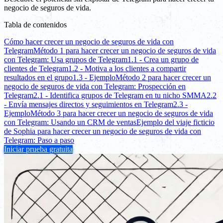
negocio de seguros de vida.
Tabla de contenidos
Cómo hacer crecer un negocio de seguros de vida con
Telegram
Método 1 para hacer crecer un negocio de seguros de vida
con Telegram: Usa grupos de Telegram
1.1 - Crea un grupo de
clientes de Telegram
1.2 - Motiva a los clientes a compartir
resultados en el grupo
1.3 - Ejemplo
Método 2 para hacer crecer un
negocio de seguros de vida con Telegram: Prospección en
Telegram
2.1 - Identifica grupos de Telegram en tu nicho SMMA
2.2
- Envía mensajes directos y seguimientos en Telegram
2.3 -
Ejemplo
Método 3 para hacer crecer un negocio de seguros de vida
con Telegram: Usando un CRM de ventas
Ejemplo del viaje ficticio
de Sophia para hacer crecer un negocio de seguros de vida con
Telegram: Paso a paso
Iniciar prueba gratuita