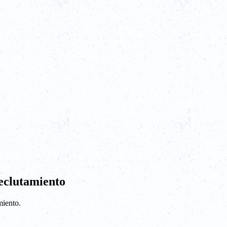
eclutamiento
miento.