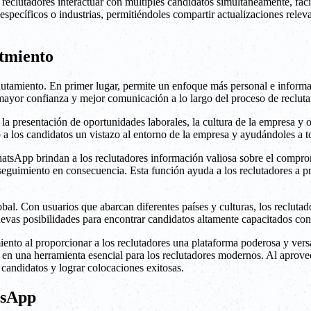
reclutadores interactuar con múltiples candidatos simultáneamente, fac
specíficos o industrias, permitiéndoles compartir actualizaciones relev
utmiento
utamiento. En primer lugar, permite un enfoque más personal e informal
mayor confianza y mejor comunicación a lo largo del proceso de reclut
 presentación de oportunidades laborales, la cultura de la empresa y o
do a los candidatos un vistazo al entorno de la empresa y ayudándoles a 
hatsApp brindan a los reclutadores información valiosa sobre el compro
 seguimiento en consecuencia. Esta función ayuda a los reclutadores a p
bal. Con usuarios que abarcan diferentes países y culturas, los reclutad
uevas posibilidades para encontrar candidatos altamente capacitados con
to al proporcionar a los reclutadores una plataforma poderosa y versá
 en una herramienta esencial para los reclutadores modernos. Al aprov
s candidatos y lograr colocaciones exitosas.
tsApp