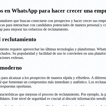
os en WhatsApp para hacer crecer una empr
tadores que buscan conectarse con prospectos y hacer crecer sus empre
as para interactuar con candidatos potenciales de manera personal y con
 para mejorar tus esfuerzos de reclutamiento.
 reclutamiento
utamiento requiere aprovechar las últimas tecnologías y plataformas. Wh
hados. Su popularidad y facilidad de uso lo convierten en una platafor
aciones exitosas.
o moderno
ara alcanzar a los prospectos de manera rápida y effortless. A diferenc
l que fomentan un compromiso más inmediato y auténtico. Los reclutado
 respuestas oportunas.
cterísticas que mejoran el proceso de reclutamiento. Por ejemplo, la p
datos. Este nivel de seguridad es crucial al discutir información sensib