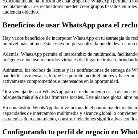
Adicionalmente, la función de chat grupal de WhatsApp permite a los 
reclutamiento. Los reclutadores pueden crear grupos basados en roles e
audiencia objetivo.
Beneficios de usar WhatsApp para el recl
Hay varios beneficios de incorporar WhatsApp en tu estrategia de recl
un nivel más íntimo. Esta conexión personalizada puede llevar a una 
Además, WhatsApp permite el intercambio de multimedia, facilitando la
imágenes o incluso recorridos virtuales del lugar de trabajo, brindan
Asimismo, los recibos de lectura y las notificaciones de entrega de W
han leído sus mensajes, lo que les permite medir el interés y hacer un
activamente comprometidos e interesados en la oportunidad.
Otra ventaja de usar WhatsApp para el reclutamiento es su alcance glo
búsqueda más allá de las fronteras locales. Este alcance global abre n
En conclusión, WhatsApp ha revolucionado el panorama del reclutamien
capacidades de intercambio multimedia y alcance global lo convierten
estrategias de reclutamiento, construir relaciones significativas con lo
Configurando tu perfil de negocio en Wha