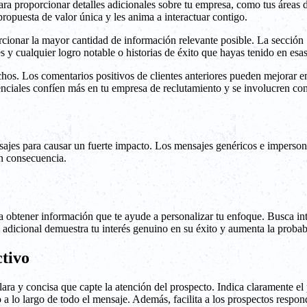
a proporcionar detalles adicionales sobre tu empresa, como tus áreas de 
ropuesta de valor única y les anima a interactuar contigo.
porcionar la mayor cantidad de información relevante posible. La secció
s y cualquier logro notable o historias de éxito que hayas tenido en esas
chos. Los comentarios positivos de clientes anteriores pueden mejorar e
tenciales confíen más en tu empresa de reclutamiento y se involucren con
sajes para causar un fuerte impacto. Los mensajes genéricos e imperso
en consecuencia.
ara obtener información que te ayude a personalizar tu enfoque. Busca in
 adicional demuestra tu interés genuino en su éxito y aumenta la probabi
ctivo
clara y concisa que capte la atención del prospecto. Indica claramente e
 a lo largo de todo el mensaje. Además, facilita a los prospectos respo