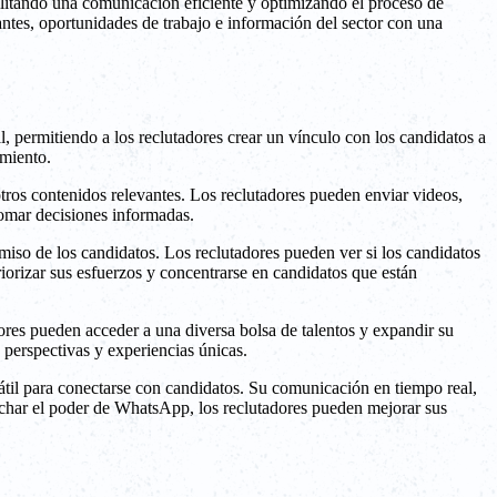
ilitando una comunicación eficiente y optimizando el proceso de
antes, oportunidades de trabajo e información del sector con una
, permitiendo a los reclutadores crear un vínculo con los candidatos a
amiento.
tros contenidos relevantes. Los reclutadores pueden enviar videos,
tomar decisiones informadas.
miso de los candidatos. Los reclutadores pueden ver si los candidatos
riorizar sus esfuerzos y concentrarse en candidatos que están
ores pueden acceder a una diversa bolsa de talentos y expandir su
 perspectivas y experiencias únicas.
til para conectarse con candidatos. Su comunicación en tiempo real,
echar el poder de WhatsApp, los reclutadores pueden mejorar sus