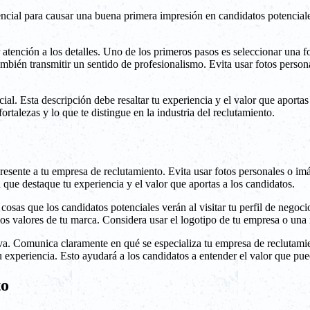
ncial para causar una buena primera impresión en candidatos potenciale
atención a los detalles. Uno de los primeros pasos es seleccionar una fo
también transmitir un sentido de profesionalismo. Evita usar fotos pers
ial. Esta descripción debe resaltar tu experiencia y el valor que aporta
ortalezas y lo que te distingue en la industria del reclutamiento.
resente a tu empresa de reclutamiento. Evita usar fotos personales o i
que destaque tu experiencia y el valor que aportas a los candidatos.
 cosas que los candidatos potenciales verán al visitar tu perfil de nego
y los valores de tu marca. Considera usar el logotipo de tu empresa o una
va. Comunica claramente en qué se especializa tu empresa de reclutamie
u experiencia. Esto ayudará a los candidatos a entender el valor que pu
to